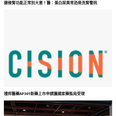
健檢腎功能正常別大意！醫：蛋白尿異常恐是洗腎警訊
禮邦醫藥AP301新藥上市申請獲國家藥監局受理