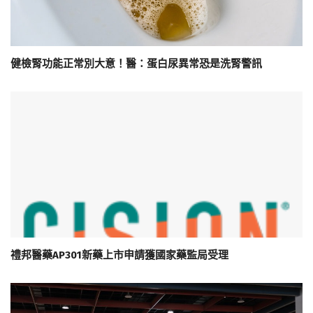
健檢腎功能正常別大意！醫：蛋白尿異常恐是洗腎警訊
禮邦醫藥AP301新藥上市申請獲國家藥監局受理