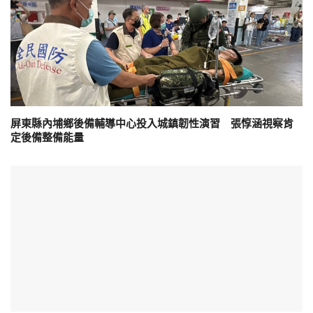
屏東縣內埔鄉後備輔導中心投入城鎮韌性演習 張惇涵視察肯
定後備整備能量