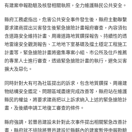
有建案申報勘驗及核發相關執照，全力維護縣民公共安全。
縣府工務處指出，危害公共安全事件發生後，縣府主動聯繫
要求建商提出災害發生後緊急搶險計畫報府審查，內容須包
含道路安全維持計畫、周邊道路地質鑽探報告、持續性的透
地雷達安全觀測報告、工地地下室基礎及擋土穩定工程施工
計畫等，緊急搶險計畫將邀集專案小組、市公所及住戶推薦
的專業人士進行審查，透過緊急搶險計畫的執行，避免災害
擴大及惡化。
同時針對大有可為社區提出的訴求，包含地質鑽探、周邊建
物結構安全鑑定、問題區域盡速完成改善等，縣府站在維護
縣民的權益，將要求建商把以上訴求納入上述的緊急搶險計
畫，及後續申請工地復工審查的條件。
縣府強調，若豐邑建設未針對此次事件提出相關緊急改善計
畫，縣府就不排除將豐邑建設於縣轄內的建案暫停申報勘驗