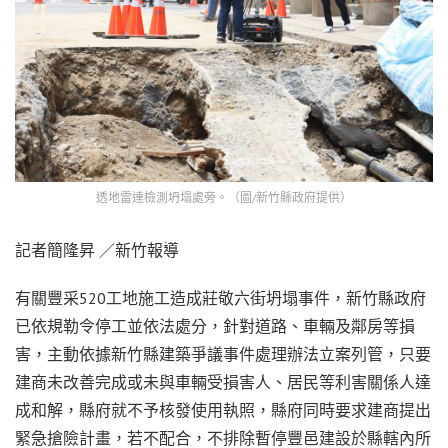
透地雷達檢測坍塌處旁。（圖/新竹縣政府提供）
記者簡隆昇 ／新竹報導
有關豐采520工地施工造成莊敬六街坍塌事件，新竹縣政府
已依規勒令停工並依法處分，針對道路、車輛及鄰房等損
害，主動依據新竹縣建築爭議事件處理辦法立案列管，只要
建商未改善完成或未與車輛受損害人、居民等利害關係人達
成和解，縣府就不予核發使用執照，縣府同時要求建商提出
緊急搶險計畫，若不配合，不排除暫停豐邑建設於縣轄內所