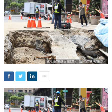
透地雷達檢測坍塌處旁。（圖/新竹縣政府提供）