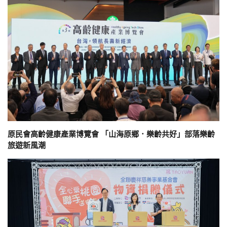
原民會高齡健康產業博覽會 「山海原鄉．樂齡共好」部落樂齡
旅遊新風潮