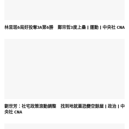
林昱珉6局好投奪3A第6勝 鄭宗哲3度上壘 | 運動 | 中央社 CNA
劉世芳：社宅政策滾動調整 找到地就蓋恐變空餘屋 | 政治 | 中
央社 CNA