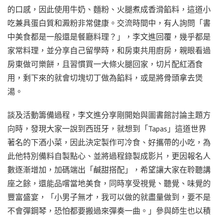
的口感，因此使用牛奶、麵粉、火腿煮成香滑餡料，這道小
吃兼具蛋白質和澱粉非常健康。交流時間中，有人詢問「書
中美食都是一般還是餐廳料理？」，李文進回覆，幾乎都是
家常料理，並分享自己留學時，和房東共用廚房，親眼看過
房東做可樂餅，且習慣買一大條火腿回家，切片配紅酒食
用，剩下來的就會切塊切丁做為餡料，或是將骨頭拿去煲
湯。
談及活動籌備過程，李文進分享剛開始與圖書館討論主題方
向時，發現大家一說到西班牙，就想到「Tapas」這道世界
著名的下酒小菜，因此決定製作可冷食、好攜帶的小吃，為
此他特別備料自製點心、並將過程錄製成影片，更因報名人
數逐漸增加，加碼端出「鹹甜搭配」，希望讓大家在聆聽講
座之餘，還能品嚐當地美食，同時享受視覺、聽覺、味覺的
豐富盛宴，「小男子無才，我可以做的就盡量做到，要不是
不會彈鋼琴，恐怕都要搬過來彈奏一曲。」參與師生也以積