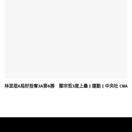
林昱珉6局好投奪3A第6勝 鄭宗哲3度上壘 | 運動 | 中央社 CNA