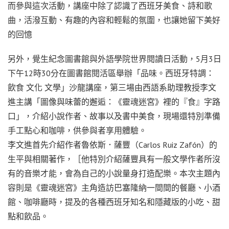
而參與這次活動，講座中除了認識了西班牙美食、詩和歌
曲，活潑互動、有趣的內容和輕鬆的氛圍，也讓她留下美好
的回憶
另外，覺生紀念圖書館與外語學院世界閱讀日活動，5月3日
下午12時30分在圖書館閱活區舉辦「品味。西班牙特調：
飲食 文化 文學」沙龍講座，第三場由西語系助理教授李文
進主講「圖像與味蕾的邂逅：《靈魂迷宮》裡的『食』字路
口」，介紹小說作者、故事以及書中美食，現場還特別準備
手工點心和咖啡，供參與者享用體驗。
李文進首先介紹作者魯依斯．薩豐（Carlos Ruiz Zafón）的
生平與相關著作，［他特別介紹薩豐具有一般文學作者所沒
有的音樂才能，會為自己的小說量身打造配樂。本次主題內
容則是《靈魂迷宮》主角造訪巴塞隆納一間間的餐廳、小酒
館、咖啡廳時，提及的各種西班牙知名和隱藏版的小吃、甜
點和飲品。