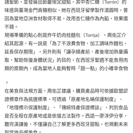
諸聖節，並發展出節慶限定甜點，其中杏仁糖（Turrón）的
味道與臺灣金門貢糖相似，她在西班牙留學製作湯圓時，曾
因為當地亞洲食材取得不易，改用杏仁糖作為內餡，效果還
不錯。
現場準備的點心則是炸牛奶肉桂麵包（Torrija），周佑芷介
紹其起源，有一說是「為了不浪費食物，加工調味炸麵包，
延長保存期限」，另外則有「讓孕婦產前、產後增加熱量攝
取，幫助恢復身體狀況」的目的，在西班牙聖週不能食用肉
類的齋期內，成為當地人能夠暫時「甜一點」的小確幸食物
。
在美食與法規方面，周佑芷建議，購買產品時可依據歐盟認
證標章作為挑選標準，可透過「原產地名稱保護制度」、
「地理標示保護制度」、「傳統特產保證標誌」，判別食品
是否全程在原產地或是依循古法製作。西語一廖淳伊分享，
聽完演講後，不僅讓自己了解更多西班牙甜點，也規劃未來
到當地品嚐美食。