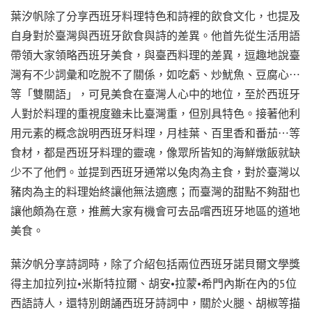
葉汐帆除了分享西班牙料理特色和詩裡的飲食文化，也提及
自身對於臺灣與西班牙飲食與詩的差異。他首先從生活用語
帶領大家領略西班牙美食，與臺西料理的差異，逗趣地說臺
灣有不少詞彙和吃脫不了關係，如吃虧、炒魷魚、豆腐心⋯
等「雙關語」，可見美食在臺灣人心中的地位，至於西班牙
人對於料理的重視度雖未比臺灣重，但別具特色。接著他利
用元素的概念說明西班牙料理，月桂葉、百里香和番茄⋯等
食材，都是西班牙料理的靈魂，像眾所皆知的海鮮燉飯就缺
少不了他們。並提到西班牙通常以兔肉為主食，對於臺灣以
豬肉為主的料理始終讓他無法適應；而臺灣的甜點不夠甜也
讓他頗為在意，推薦大家有機會可去品嚐西班牙地區的道地
美食。
葉汐帆分享詩詞時，除了介紹包括兩位西班牙諾貝爾文學獎
得主加拉列拉•米斯特拉爾、胡安•拉蒙•希門內斯在內的5位
西語詩人，還特別朗誦西班牙詩詞中，關於火腿、胡椒等描