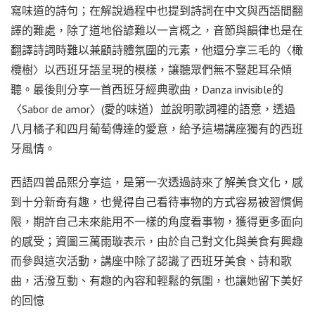
寫味道的詩句；在解說過程中也提到詩詞在中文與西語間翻
譯的難處，除了道地俗諺難以一言概之，音節與韻律也是在
翻譯詩詞時難以兼顧詩體氛圍的元素，他還分享三毛的〈橄
欖樹〉以西班牙語呈現的模樣，讓聽眾們無不豎起耳朵傾
聽。最後則分享一首西班牙經典歌曲，Danza invisible的
〈Sabor de amor〉(愛的味道）並說明歌詞裡的語意，透過
八月橘子和四月葡萄傳達的愛意，給予這場講座獨有的西班
牙風情。
西語四曾品熙分享這，是第一次透過詩來了解美食文化，感
到十分新奇有趣，也覺得自己看待事物的方式容易被習慣侷
限，期許自己未來能用不一樣的角度看事物，獲得更多面向
的感受；資圖三萬雨璇表示，由於自己對文化與美食有興趣
而參與這次活動，講座中除了認識了西班牙美食、詩和歌
曲，活潑互動、有趣的內容和輕鬆的氛圍，也讓她留下美好
的回憶