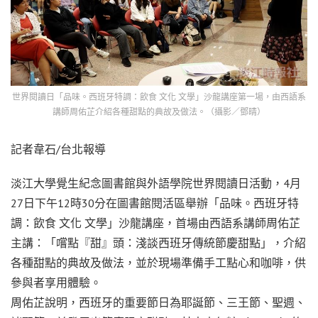
世界閱讀日「品味。西班牙特調：飲食 文化 文學」沙龍講座第一場，由西語系
講師周佑芷介紹各種甜點的典故及做法。（攝影／鄧晴）
記者韋石/台北報導
淡江大學覺生紀念圖書館與外語學院世界閱讀日活動，4月
27日下午12時30分在圖書館閱活區舉辦「品味。西班牙特
調：飲食 文化 文學」沙龍講座，首場由西語系講師周佑芷
主講：「嚐點『甜』頭：淺談西班牙傳統節慶甜點」，介紹
各種甜點的典故及做法，並於現場準備手工點心和咖啡，供
參與者享用體驗。
周佑芷說明，西班牙的重要節日為耶誕節、三王節、聖週、