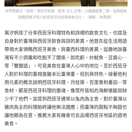
世界閱讀日「品味。西班牙特調：飲食 文化 文學」沙龍講座第二場，由西語系
副教授葉汐帆介紹西班牙的詩與飲食文化。（攝影／林育珊）
葉汐帆除了分享西班牙料理特色和詩裡的飲食文化，也提及
自身對於臺灣與西班牙飲食與詩的差異。他首先從生活用語
帶領大家領略西班牙美食，與臺西料理的差異，逗趣地說臺
灣有不少詞彙和吃脫不了關係，如吃虧、炒魷魚、豆腐心⋯
等「雙關語」，可見美食在臺灣人心中的地位，至於西班牙
人對於料理的重視度雖未比臺灣重，但別具特色。接著他利
用元素的概念說明西班牙料理，月桂葉、百里香和番茄⋯等
食材，都是西班牙料理的靈魂，像眾所皆知的海鮮燉飯就缺
少不了他們。並提到西班牙通常以兔肉為主食，對於臺灣以
豬肉為主的料理始終讓他無法適應；而臺灣的甜點不夠甜也
讓他頗為在意，推薦大家有機會可去品嚐西班牙地區的道地
美食。