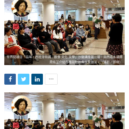
世界閱讀日「品味。西班牙特調：飲食 文化 文學」沙龍講座第一場，由西語系講師
周佑芷介紹各種甜點的典故及做法。（攝影／鄧晴）