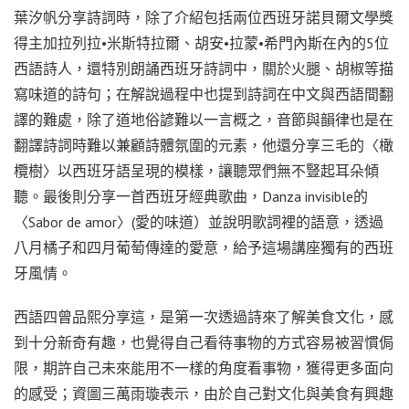
葉汐帆分享詩詞時，除了介紹包括兩位西班牙諾貝爾文學獎
得主加拉列拉•米斯特拉爾、胡安•拉蒙•希門內斯在內的5位
西語詩人，還特別朗誦西班牙詩詞中，關於火腿、胡椒等描
寫味道的詩句；在解說過程中也提到詩詞在中文與西語間翻
譯的難處，除了道地俗諺難以一言概之，音節與韻律也是在
翻譯詩詞時難以兼顧詩體氛圍的元素，他還分享三毛的〈橄
欖樹〉以西班牙語呈現的模樣，讓聽眾們無不豎起耳朵傾
聽。最後則分享一首西班牙經典歌曲，Danza invisible的
〈Sabor de amor〉(愛的味道）並說明歌詞裡的語意，透過
八月橘子和四月葡萄傳達的愛意，給予這場講座獨有的西班
牙風情。
西語四曾品熙分享這，是第一次透過詩來了解美食文化，感
到十分新奇有趣，也覺得自己看待事物的方式容易被習慣侷
限，期許自己未來能用不一樣的角度看事物，獲得更多面向
的感受；資圖三萬雨璇表示，由於自己對文化與美食有興趣