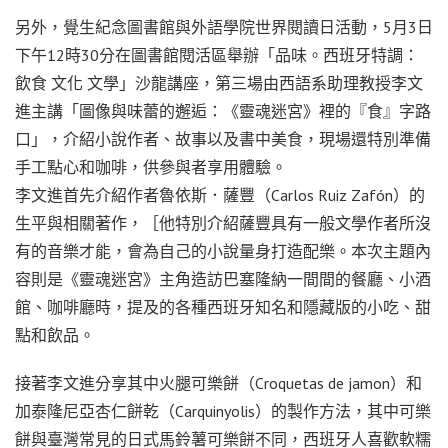
另外，覺生紀念圖書館與外語學院世界閱讀日活動，5月3日
下午12時30分在圖書館閱活區舉辦「品味。西班牙特調：
飲食 文化 文學」沙龍講座，第三場由西語系助理教授李文
進主講「圖像與味蕾的邂逅：《靈魂迷宮》裡的『食』字路
口」，介紹小說作者、故事以及書中美食，現場還特別準備
手工點心和咖啡，供參與者享用體驗。
李文進首先介紹作者魯依斯．薩豐（Carlos Ruiz Zafón）的
生平與相關著作，［他特別介紹薩豐具有一般文學作者所沒
有的音樂才能，會為自己的小說量身打造配樂。本次主題內
容則是《靈魂迷宮》主角造訪巴塞隆納一間間的餐廳、小酒
館、咖啡廳時，提及的各種西班牙知名和隱藏版的小吃、甜
點和飲品。
接著李文進分享其中火腿可樂餅（Croquetas de jamon）和
加泰隆尼亞杏仁餅乾（Carquinyolis）的製作方法，其中可樂
餅與臺灣常見的日式馬鈴薯可樂餅不同，西班牙人喜歡軟糯