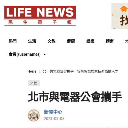
熱門
生活
文教
健康
娛樂
體育
會員({username})
Home
北市與電器公會攜手 培育智慧居家技術高階人才
文教
北市與電器公會攜手
新聞中心
2023-05-08