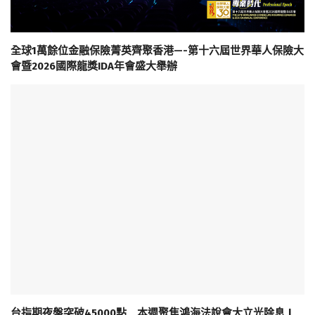
全球1萬餘位金融保險菁英齊聚香港—-第十六屆世界華人保險大
會暨2026國際龍獎IDA年會盛大舉辦
台指期夜盤突破45000點 本週聚焦鴻海法說會大立光除息 |