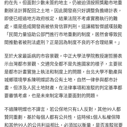
約在先。但面對少數未簽約地主，仍被迫須按照獎勵市地重
劃辦法計算配回之土地，因此開發商只好調整負擔總計表，
即使已經過地方政府核定，結果法院不考慮實務執行的難
處，還是造成開發商被依背信罪判刑。這讓楊智傑感嘆鼓勵
「民間力量協助公部門進行市地重劃的制度，居然會導致民
間推動者被刑法處刑？正是因為制度不良的不合理結果。」
至於大家最詬病的市容景觀，中正大學法學院教授謝哲勝表
示台灣都市景觀、交通完全都不是先進國家的樣子，主要就
是都市計畫實施上執法和制度上的問題，台北大學不動產與
城鄉環境學系陳明燦認為公有土地，自然一律參與都市計
畫，但涉及人民土地財產，在法律事項和准駁的判定基準都
要審慎考慮，也是未來制定專法要面對的問題。
不過陳明燦也不諱言，若公保地只有1人反對，其他99人都
贊同重劃，基於每個人都有公共性，這時候1個人私權保障
和其他99人的公共利益相比，必須加以衡量，是否准駁就要