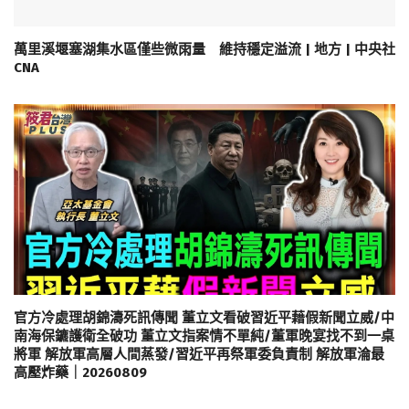
萬里溪堰塞湖集水區僅些微雨量 維持穩定溢流 | 地方 | 中央社
CNA
官方冷處理胡錦濤死訊傳聞 董立文看破習近平藉假新聞立威/中
南海保鑣護衛全破功 董立文指案情不單純/董軍晚宴找不到一桌
將軍 解放軍高層人間蒸發/習近平再祭軍委負責制 解放軍淪最
高壓炸藥｜20260809