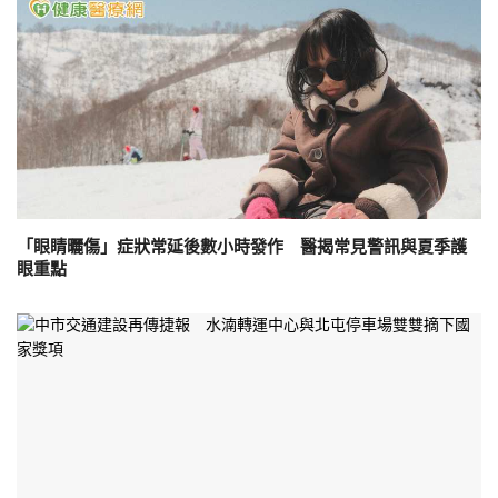
「眼睛曬傷」症狀常延後數小時發作 醫揭常見警訊與夏季護
眼重點