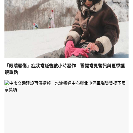
「眼睛曬傷」症狀常延後數小時發作 醫揭常見警訊與夏季護
眼重點