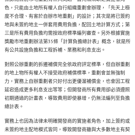
色，只能由土地所有權人自行組織重劃會辦理，「先天上極
度不合理、有害於自辦市地重劃」的設計；其次是將已簽約
地與未簽約地主一併套用費用負擔，配回土地計算方式；第
三是所有費用負擔均需按政府標準編列審查。另外根據實施
獎勵市地重劃辦法第35條「計算負擔總計表」概念，就是所
有公共設施負擔和工程拆補、業務和利息支出。
對照公辦重劃的拆遷補償完全依政府評定標準，但自辦重劃
的地上物所有權人不接受政府補償標準，重劃會並無強制
力，實務上自辦重劃者只好付出更優渥補償金，也會因工程
延宕造成更多利息支出等等；但開發商所有費用卻必須遵照
初期通過的計畫表，導致費用即使暴增，仍無法編列至負擔
總計表。
實務上也因為法律未明確開發商的實施者角色，加上簽約或
未簽約地主配地模式皆同，導致開發商雖與大多數地主有契