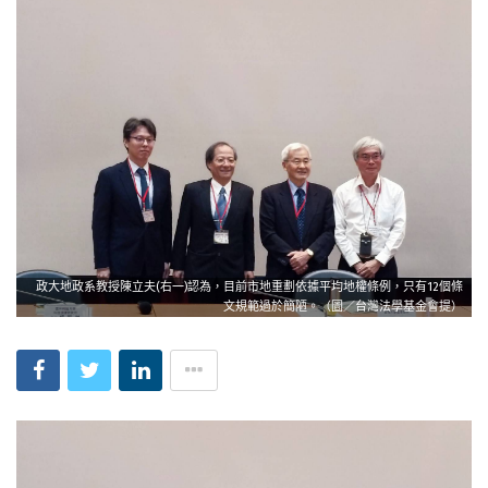
政大地政系教授陳立夫(右一)認為，目前市地重劃依據平均地權條例，只有12個條
文規範過於簡陋。（圖／台灣法學基金會提）