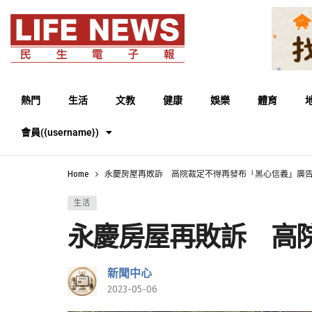
熱門
生活
文教
健康
娛樂
體育
會員({username})
Home
永慶房屋再敗訴 高院裁定不得再發布「黑心信義」廣
生活
永慶房屋再敗訴 高
新聞中心
2023-05-06