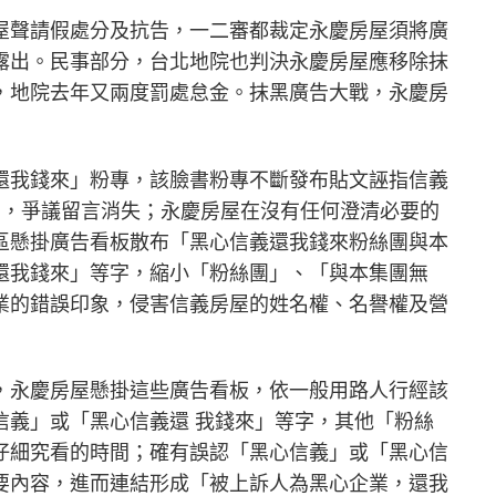
屋聲請假處分及抗告，一二審都裁定永慶房屋須將廣
露出。民事部分，台北地院也判決永慶房屋應移除抹
，地院去年又兩度罰處怠金。抹黑廣告大戰，永慶房
還我錢來」粉專，該臉書粉專不斷發布貼文誣指信義
閉，爭議留言消失；永慶房屋在沒有任何澄清必要的
區懸掛廣告看板散布「黑心信義還我錢來粉絲團與本
還我錢來」等字，縮小「粉絲團」、「與本集團無
業的錯誤印象，侵害信義房屋的姓名權、名譽權及營
，永慶房屋懸掛這些廣告看板，依一般用路人行經該
信義」或「黑心信義還 我錢來」等字，其他「粉絲
仔細究看的時間；確有誤認「黑心信義」或「黑心信
要內容，進而連結形成「被上訴人為黑心企業，還我