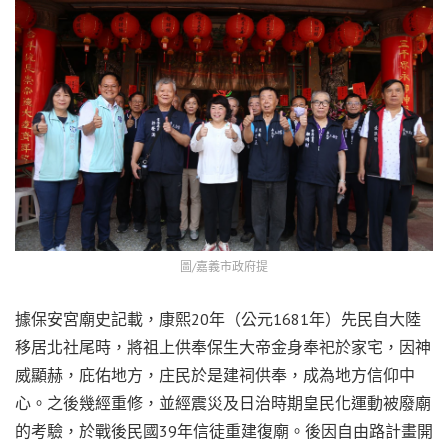
圖/嘉義市政府提
據保安宮廟史記載，康熙20年（公元1681年）先民自大陸
移居北社尾時，將祖上供奉保生大帝金身奉祀於家宅，因神
威顯赫，庇佑地方，庄民於是建祠供奉，成為地方信仰中
心。之後幾經重修，並經震災及日治時期皇民化運動被廢廟
的考驗，於戰後民國39年信徒重建復廟。後因自由路計畫開