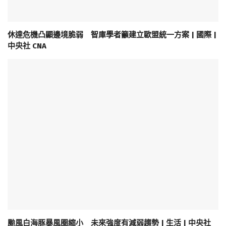
休達危機凸顯邊境脆弱 智庫學者籲建立歐盟統一方案 | 國際 |
中央社 CNA
颱風白海豚暴風圈縮小 未來強度有減弱趨勢 | 生活 | 中央社