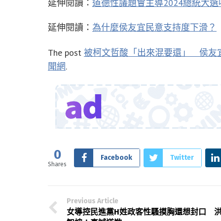
延伸閱讀：
道德性議題會主導2024總統大選
延伸閱讀：
為什麼侯友宜民意支持度下滑？
The post
被柯文哲酸「出來混要還」 侯友
聞網
.
0
Facebook
Twitter
Shares
Previous Article
女導控民進黨H姓政客性騷摸胸還想封口 