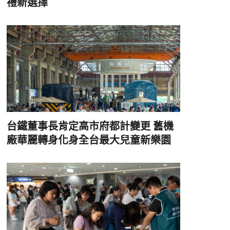
禮新選擇
台鐵董事長肯定高市府都計變更 舊機
廠華麗轉身化身全台最大兒童新樂園