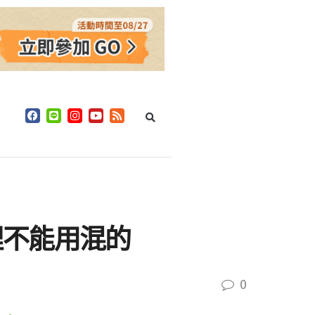
理不能用混的
0