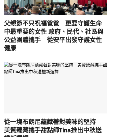
父親節不只祝福爸爸 更要守護生命
中最重要的女性 政府、民代、社區與
公益團體攜手 從安平出發守護女性
健康
從一塊布朗尼蘊藏著對美味的堅持
美贊臻藏攜手甜點師Tina推出中秋送