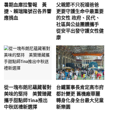
暑期血庫拉警報 黃
父親節不只祝福爸爸
捷、賴瑞隆號召各界響
更要守護生命中最重要
應捐血
的女性 政府、民代、
社區與公益團體攜手
從安平出發守護女性健
康
從一塊布朗尼蘊藏著對
台鐵董事長肯定高市府
美味的堅持 美贊臻藏
都計變更 舊機廠華麗
攜手甜點師Tina推出
轉身化身全台最大兒童
中秋送禮新選擇
新樂園