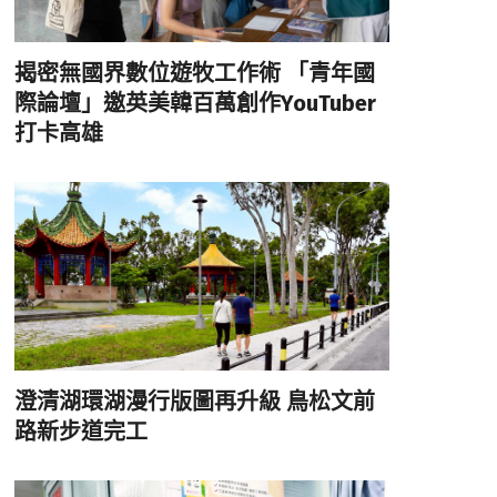
揭密無國界數位遊牧工作術 「青年國
際論壇」邀英美韓百萬創作YouTuber
打卡高雄
澄清湖環湖漫行版圖再升級 鳥松文前
路新步道完工