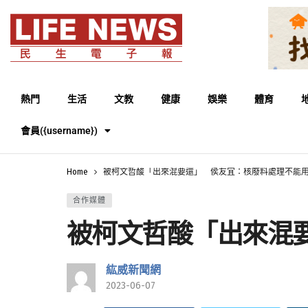
熱門
生活
文教
健康
娛樂
體育
會員({username})
Home
被柯文哲酸「出來混要還」 侯友宜：核廢料處理不能
合作媒體
被柯文哲酸「出來混
紘威新聞網
2023-06-07