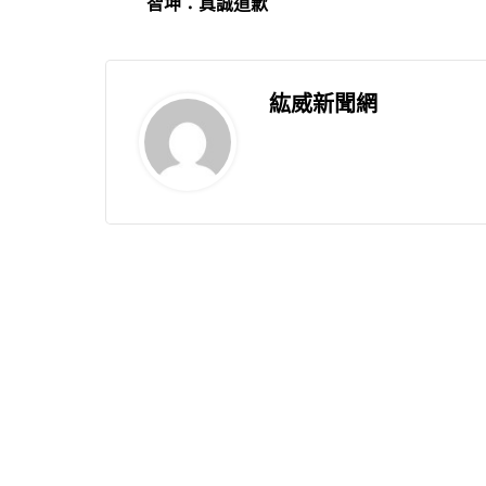
智坤：真誠道歉
紘威新聞網