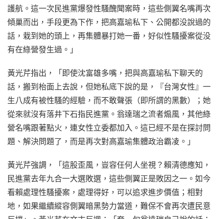
護航。這一次民進黨爆發性騷醜聞案時，這些側翼名嘴再次
傾巢而出，手段更為下作，把高嘉瑜私下、公開都没說過的
話，栽到她的頭上，再集體暴打她一番，好似性騷擾案從没
有在綠營發生過。」
黃光芹指出，「即使沈富雄多嘴，把與高嘉瑜私下聊天的
話，搬到枱面上去說，但她私底下說的是，『台灣女性』一
生八成有被性騷的經驗，而不敢聲張（即所謂的黑數）；她
從來就沒有落井下石指民進黨。翁達瑞之流者煽風，其他綠
營名嘴跟著點火，連女性立委都加入。這已經不是在探討問
題、解決問題了，而是再次對高嘉瑜集體政治霸凌。」
黃光芹強調，「這股歪風，豈容任何人坐視？賴清德應知，
民進黨去年九合一大選敗選，這些側翼正是敗因之一。如今
看賴處理性騷擾案，處理得好，可以追求進步價值；相對
地，如果繼續縱容側翼暗黑勢力當道，難保不會再次遭民意