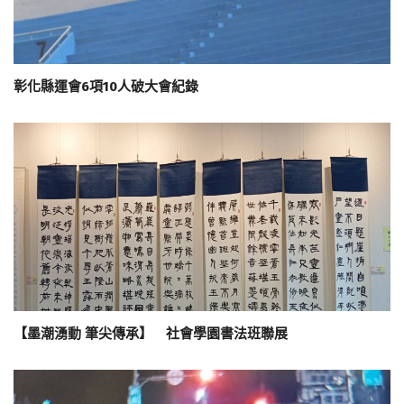
彰化縣運會6項10人破大會紀錄
【墨潮湧動 筆尖傳承】 社會學園書法班聯展