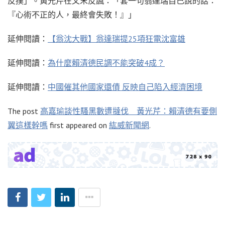
反撲」。黃光芹在文末反諷：「套一句翁達瑞自己說的話：
『心術不正的人，最終會失敗！』」
延伸閱讀：
【翁沈大戰】翁達瑞提25項狂電沈富雄
延伸閱讀：
為什麼賴清德民調不能突破4成？
延伸閱讀：
中國催其他國家還債 反映自己陷入經濟困境
The post
高嘉瑜談性騷黑數遭撻伐 黃光芹：賴清德有要側
翼這樣幹嗎
first appeared on
紘威新聞網
.