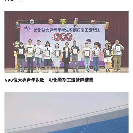
498位大專青年返鄉 彰化暑期工讀營隊結業