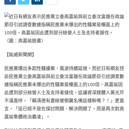
【紘威新聞網】
民進黨爆出多起性騷擾案，風波持續延燒。而近日有網友控
訴民進黨立委高嘉瑜與前立委沈富雄在政論節目引述調查數
據指稱民進黨未爆出的性騷案是檯面上的100倍，高嘉瑜因
此遭到部分綠營人士及支持者撻伐，這讓資深媒體人黃光芹
不滿直呼，「賴清德有要綠營側翼名嘴這樣幹嗎？！」更直
言，「這已經不是在探討問題、解決問題了，而是再次對高
嘉瑜集體政治霸凌」。