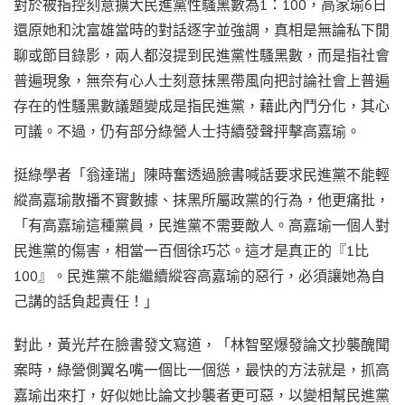
對於被指控刻意擴大民進黨性騷黑數為1：100，高家瑜6日
還原她和沈富雄當時的對話逐字並強調，真相是無論私下閒
聊或節目錄影，兩人都沒提到民進黨性騷黑數，而是指社會
普遍現象，無奈有心人士刻意抹黑帶風向把討論社會上普遍
存在的性騷黑數議題變成是指民進黨，藉此內鬥分化，其心
可議。不過，仍有部分綠營人士持續發聲抨擊高嘉瑜。
挺綠學者「翁達瑞」陳時奮透過臉書喊話要求民進黨不能輕
縱高嘉瑜散播不實數據、抹黑所屬政黨的行為，他更痛批，
「有高嘉瑜這種黨員，民進黨不需要敵人。高嘉瑜一個人對
民進黨的傷害，相當一百個徐巧芯。這才是真正的『1比
100』。民進黨不能繼續縱容高嘉瑜的惡行，必須讓她為自
己講的話負起責任！」
對此，黃光芹在臉書發文寫道，「林智堅爆發論文抄襲醜聞
案時，綠營側翼名嘴一個比一個慫，最快的方法就是，抓高
嘉瑜出來打，好似她比論文抄襲者更可惡，以變相幫民進黨