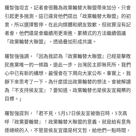
羅智強坦言，記者會很難為政黨輪替大聯盟帶來加分，只會
引起更多揣測，這已違背他們提出「政黨輪替大聯盟」的初
衷，所以選擇暫停，在此向媒體和網友致歉，但就算沒有記
者會，他們還是會繼續用更漸進、累積式的方法繼續倡議
「政黨輪替大聯盟」，透過疊加形成共識。
羅智強強調，「因為我認為『政黨輪替大聯盟』已經是擊敗
民進黨唯一的一條路，退此一步，台灣民主即無死所，我們
心中已有新的構想，最慢會在下周向大家公布。事實上，我
靜下來思考了一下，為什麼提出政黨輪替的想法，會被解讀
為『不支持侯友宜』？要知道，政黨輪替也是侯友宜揭櫫的
目標。」
羅智強提到，「君不見，5月17日侯友宜被徵召時，3次高
呼『政黨要輪替』！政黨輪替大聯盟的意義，就是給有意角
逐總統的人，不管是侯友宜還是柯文哲，給他們一點時間，