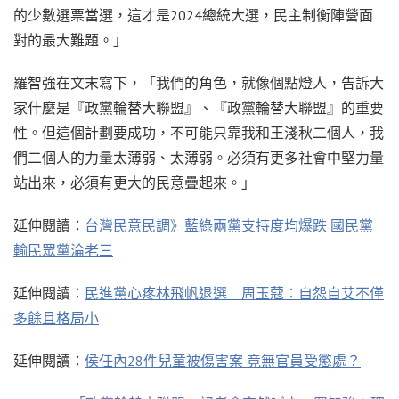
的少數選票當選，這才是2024總統大選，民主制衡陣營面
對的最大難題。」
羅智強在文末寫下，「我們的角色，就像個點燈人，告訴大
家什麼是『政黨輪替大聯盟』、『政黨輪替大聯盟』的重要
性。但這個計劃要成功，不可能只靠我和王淺秋二個人，我
們二個人的力量太薄弱、太薄弱。必須有更多社會中堅力量
站出來，必須有更大的民意疊起來。」
延伸閱讀：
台灣民意民調》藍綠兩黨支持度均爆跌 國民黨
輸民眾黨淪老三
延伸閱讀：
民進黨心疼林飛帆退選 周玉蔻：自怨自艾不僅
多餘且格局小
延伸閱讀：
侯任內28件兒童被傷害案 竟無官員受懲處？