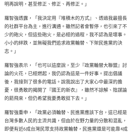
明再說明，甚至修正、修正、再修正。」
羅智強透露，「我決定用『堆積木的方式』、透過我最擅長
的社群平台為主，進行溝通。雖然記者會暫停，也引來了不
少的砲火，但這些砲火，是必經的過程，我不認為是壞事。
小小的絆跌，並無礙我們追求政黨輪替、下架民進黨的決
志。」
羅智強表示，「也可以這麼說，至少『政黨輪替大聯盟』討
論的火花，已經燃起，我仍認為這是一件好事。提出倡議
後，我接到了很多的電話。說我說出了大家心中最深的擔
憂，很勇敢的揭開了『國王的新衣』，雖然不諒解、陰謀論
的箭飛來，但仍希望我要勇敢挺下去。」
羅智強重申，「政黨必須輪替、民進黨應該下台，這已經是
台灣多數人民的主流共識，但由於在野力量的分散和混亂，
即便有近6成台灣民眾支持政黨輪替，民進黨還是可能靠4成