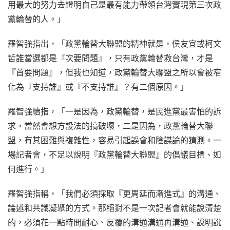
用最大的努力去證明自己是最有能力帶領台灣實現第三次政
黨輪替的人。」
羅智強指出，「政黨輪替大聯盟的精神就是，侯友宜或柯文
哲誰當選都是『次要問題』，只有政黨輪替救台灣，才是
『首要問題』，但我也知道，政黨輪替大聯盟之所以會被窄
化為『支持誰』或『不支持誰』？有二個原因。」
羅智強續指，「一是因為，政黨輪替，是民進黨最害怕的訴
求，當然會想方設法的搞破壞，二是因為，政黨輪替大聯
盟，有其困難與複雜性，容易引起誤會和陰謀論的猜測。一
場記者會，不足以說明『政黨輪替大聯盟』的倡議目標、如
何進行。」
羅智強指稱，「我們必須採取『更周延而漸進式』的溝通、
論述和共識凝聚的方式。那絕對不是一次記者會就能說清楚
的，必須花一點時間耐心、反覆的溝通溝通再溝通、說明說