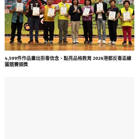
4,599件作品畫出拒毒信念、點亮品格教育 2026港都反毒盃繪
圖競賽頒獎