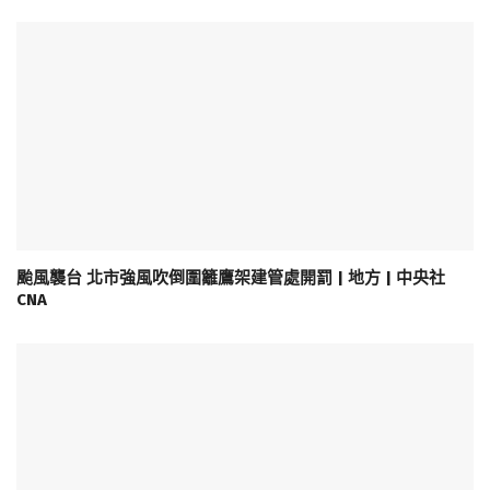
颱風襲台 北市強風吹倒圍籬鷹架建管處開罰 | 地方 | 中央社
CNA