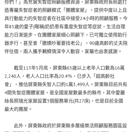
你們！」為充實失智症照顧服務資源，屏東縣政府長照處打
造專屬失智症者的照顧模式「團體家屋」，提供中度以上且
具行動能力的失智症者在社區中接受24小時的照顧服務。今
年85歲的愛子(暱稱)奶奶患有重度失智症等症狀，生活自理
能力日漸退步，在團體家屋細心照顧下，已可獨立使用助行
器步行，甚至會「撒嬌吵著要找老公」，90歲高齡的丈夫陪
伴住宿，兩人攜手鶼鰈情深令人動容，家屬也由衷感謝。
截至113年5月底，屏東縣65歲以上老年人口數為16萬
2,240人，老人人口比率為20.4％，已步入「超高齡社
會」，推估屏東縣失智人口約1萬3,499人。屏東縣目前共有
4間失智症團體家屋，是全國家屋數最多的縣市，其中愛麗
絲長照瑞光家屋設置3個服務單元(共27床)，也是目前全國
最大的團屋。
此外，屏東縣政府於屏東縣多層級樂活照顧服務園區設