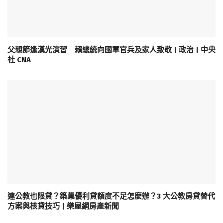
父親節逢漢光演習 賴總統向國軍官兵及家人致敬 | 政治 | 中央
社 CNA
連公教也限貸？築巢優利貸額度不足怎麼辦？3 大公教房貸替代
方案與核貸技巧 | 樂屋網房產新聞