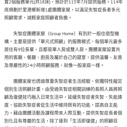
置2個服務單元(共18床)，預計於113年7月提供服務。114年
底規劃於里港鄉新增1處團體家屋，以滿足失智症長者多元
照顧需求，減輕家庭照顧者負擔。
失智症團體家屋（Group Home）有別於一般住宿型機
構，主要是提供「單元式照顧」的服務模式，每個單元最多
居住有9位長輩，且都是單人房或雙人房。團體家屋設置共
用的客廳、餐廳、廚房及屬於自己的寢室，提供溫馨、友善
及尊嚴性的24小時照顧服務，就像一般家庭一樣。
團體家屋也透過尊重失智症者生活經驗，依獨特性擬定
個別生活照顧計畫，由受過失智症相關訓練的長照人員將照
顧及復健技巧融入日常生活中，延緩失智症者失智、失能速
度，協助失智症者從生活中維持既有的功能，提高自主能
力，藉由團體活動及課程帶來人際互動，提供失智症長者個
別化且有尊嚴的生活，除了達到「生活即復健」的照顧目