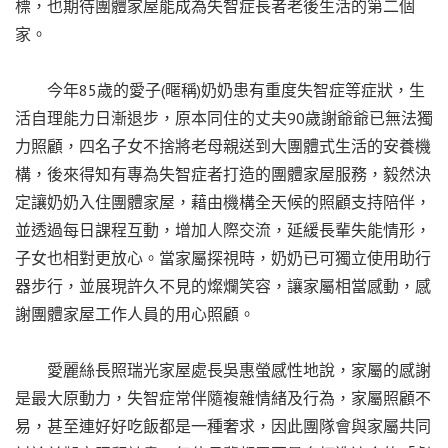
標，也期待團體家屋能成為失智症長者老後生活的第二個
家。
今年85歲的愛子(暱稱)奶奶患有重度失智症等症狀，生
活自理能力日漸退步，原本同住的丈夫90歲謝爺爺已無法獨
力照顧，四名子女不捨將老母親送到大團體式生活的安養機
構，後來得知有專為失智症者打造的團體家屋服務，毅然決
定讓奶奶入住團體家屋，藉由機構全天候的照顧支持陪伴，
並透過每日課程互動，增加人際交流，延緩長輩失能情形，
子女也相對更放心。當家屬探視時，奶奶已可獨立使用助行
器步行，並展現許久不見的燦爛笑容，讓家屬相當感動，感
謝團體家屋工作人員的用心照顧。
愛麗絲長照瑞光家屋處長吳惠螢感性地說，家屬的感謝
是最大原動力，失智症常伴隨複雜情緒及行為，家屬照顧不
易，甚至連好好吃飯都是一種奢求，因此團隊會與家屬共同