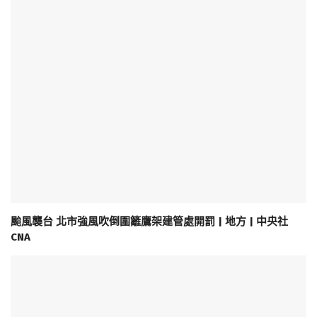
颱風襲台 北市強風吹倒圍籬鷹架建管處開罰 | 地方 | 中央社
CNA