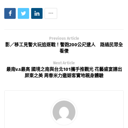
Previous Article
影／移工見警大玩追逐戰！警跑200公尺逮人 路過民眾全
看傻
Next Article
最南v.s最高 國境之南與台北101攜手推觀光 花藝盛宴譜出
屏東之美 周春米力邀遊客實地親身體驗