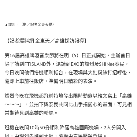
▲燦烈。（影／記者金東天攝）
【記者爆料網 金東天／高雄採訪報導】
第16屆高雄啤酒音樂節將在明（5）日正式開始，主辦首日
除了請到FTISLAND外，還請到EXO的燦烈及SHINee泰民，
今日晚間他們搭機順利抵台，在現場與大批粉絲打招呼後，
隨即上車前往飯店，準備明日精彩的表演。
燦烈今晚在飛機起飛前特地發出限時動態以韓文寫上「高雄
～～～」，並拍下與泰民共同比出手指愛心的畫面，可見相
當期待見到高雄的粉絲。
班機在晚間10時50分順利降落高雄國際機場，2人分開入
境，由燦烈先進到大廳，隨後由泰民壓軸登場。