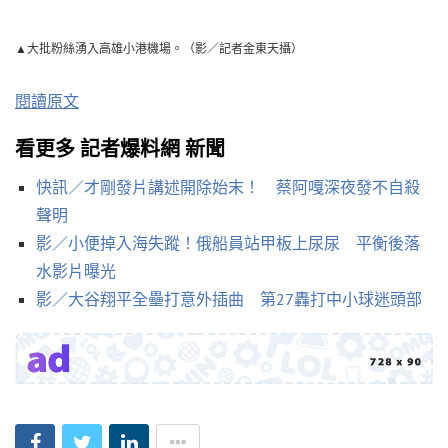
▲大批粉絲湧入高雄小港機場。（影／記者金東天攝）
閱讀原文
看更多 記者爆料網 新聞
快訊／才剛發片講述開除始末！ 蔡阿嘎深夜發不自殺
聲明
影／小便掉入海失蹤！俄船員站甲板上尿尿 平衡後落
水影片曝光
影／大谷翔平全壘打意外插曲 第27轟打中小球迷頭部