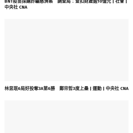
BNT疫苗採購詐騙慈濟案 調查局：查扣財產逾10億元 | 社會 |
中央社 CNA
林昱珉6局好投奪3A第6勝 鄭宗哲3度上壘 | 運動 | 中央社 CNA