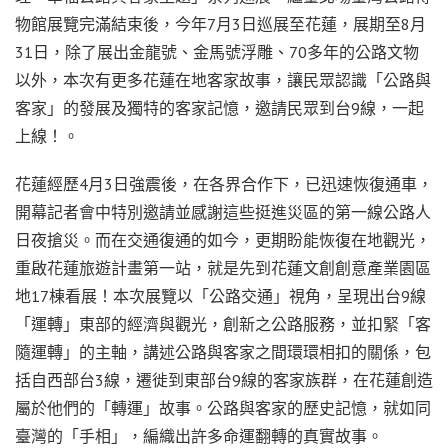
物館展覽完滿結束後，今年7月3日巡展至花蓮，展期至8月
31日，除了展出金龍號、金馬號浮雕、70多年的公路文物
以外，本次有更多花蓮在地客家故事，讓民眾認識「公路與
客家」的發展及獨特的客家記憶，邀請民眾到台9線，一起
上線！。
花蓮經歷4月3日強震後，在各界合作下，已迅速恢復通車，
開幕記者會中特別邀請並感謝這些挺進災區的第一線公路人
日夜搶災。而在交通復通的如今，更期盼能恢復在地觀光，
重啟花蓮旅遊計畫第一站，就是先到花蓮文創創意產業園區
地17棟看展！本次展覽以「公路交通」視角，呈現出台9線
「運轉」東部的經濟與觀光，創新之公路服務，並扣緊「客
隨運轉」的主軸，講述公路與客家之間環環相扣的關係，包
括自西部台3線，遷徙到東部台9線的客家族群，在花蓮創造
屬於他們的「轉運」故事。公路與客家的歷史記憶，就如同
臺灣的「手相」，編織出許多命運翻轉的真實故事。