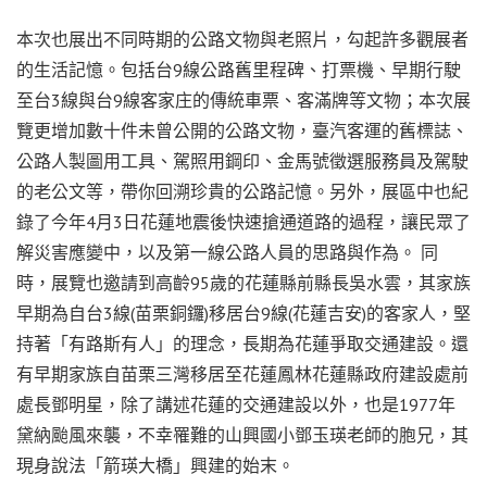
本次也展出不同時期的公路文物與老照片，勾起許多觀展者
的生活記憶。包括台9線公路舊里程碑、打票機、早期行駛
至台3線與台9線客家庄的傳統車票、客滿牌等文物；本次展
覽更增加數十件未曾公開的公路文物，臺汽客運的舊標誌、
公路人製圖用工具、駕照用鋼印、金馬號徵選服務員及駕駛
的老公文等，帶你回溯珍貴的公路記憶。另外，展區中也紀
錄了今年4月3日花蓮地震後快速搶通道路的過程，讓民眾了
解災害應變中，以及第一線公路人員的思路與作為。 同
時，展覽也邀請到高齡95歲的花蓮縣前縣長吳水雲，其家族
早期為自台3線(苗栗銅鑼)移居台9線(花蓮吉安)的客家人，堅
持著「有路斯有人」的理念，長期為花蓮爭取交通建設。還
有早期家族自苗栗三灣移居至花蓮鳳林花蓮縣政府建設處前
處長鄧明星，除了講述花蓮的交通建設以外，也是1977年
黛納颱風來襲，不幸罹難的山興國小鄧玉瑛老師的胞兄，其
現身說法「箭瑛大橋」興建的始末。