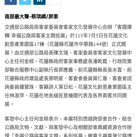
南部最大聲-蔡琪繗/屏東
交通部公路局與客家委員會客家文化發展中心合辦「客隨運
轉-幸福公路與客家主題巡展」於113年7月3日在花蓮文化
創意產業園區17棟（花蓮縣花蓮市中華路144號）正式開
展！由交通部公路局長陳文瑞、客家委員會客家文化發展中
心主任何金樑、花蓮縣政府客家事務處長潘乾鑑、行政院東
部聯合服務中心副執行長郭應義、前花蓮縣縣長吳水雲、前
花蓮縣政府建設處長鄧明星、客委會委員葉仁基、客委會諮
詢委員鍾寶珠、客籍詩人葉日松、花蓮文化創意產業園區主
任林淑萍、花蓮在地各級民意機關代表及各界貴賓共同開
展。
客發中心主任何金樑表示，本展特別透過跨部會合作，結合
公路局文物、文獻，與客發中心及相關部會典藏資源合作辦
理「幸福公路與客家主題」系列巡展。繼臺北場臺灣公路博