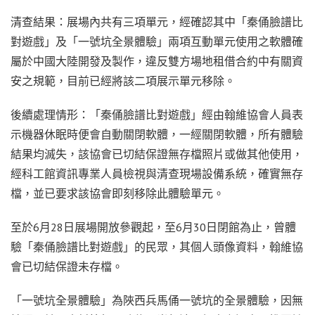
清查結果：展場內共有三項單元，經確認其中「秦俑臉譜比
對遊戲」及「一號坑全景體驗」兩項互動單元使用之軟體確
屬於中國大陸開發及製作，違反雙方場地租借合約中有關資
安之規範，目前已經將該二項展示單元移除。
後續處理情形：「秦俑臉譜比對遊戲」經由翰維協會人員表
示機器休眠時便會自動關閉軟體，一經關閉軟體，所有體驗
結果均滅失，該協會已切結保證無存檔照片或做其他使用，
經科工館資訊專業人員檢視與清查現場設備系統，確實無存
檔，並已要求該協會即刻移除此體驗單元。
至於6月28日展場開放參觀起，至6月30日閉館為止，曾體
驗「秦俑臉譜比對遊戲」的民眾，其個人頭像資料，翰維協
會已切結保證未存檔。
「一號坑全景體驗」為陜西兵馬俑一號坑的全景體驗，因無