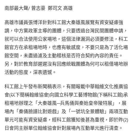
南部最大聲/ 曾志豪 鄭司文 高雄
高雄市議員張博洋針對科工館大秦雄風展覽有資安疑慮強
調，中方黨政軍主導的團體，只要透過台灣民間團體申請，
就可以合法使用公家場地，這個法律漏洞必須要修法，科工
館官方在承租場地時，也應有敏感度，不要只是為了活化場
館空間，未盡過濾及主動稽核是否符合契約內容的責任。
另，對於教育部遲遲沒有回應統戰團體為何可以租借場地辦
活動的態度，深表遺憾。
科工館上午發布新聞稿表示，有關報載中華翰維文化推廣協
會(以下簡稱翰維協會)向國立科學工藝博物館(下稱科工館)承
租場地辦理之「大秦雄風─兵馬俑與秦始皇帝陵特展」，展
場內「秦俑臉譜比對遊戲」及「一號坑全景體驗」兩項互動
單元可能有資安疑慮，經科工館獲知後甚為重視，即於昨(2)
日會同主辦單位翰維協會針對展場內互動單元進行清查。