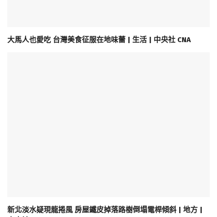
大馬人也愛吃 台灣美食征服在地味蕾 | 生活 | 中央社 CNA
新北淡水疑現龍捲風 房屋鐵皮掉落路樹倒塌電桿傾斜 | 地方 |