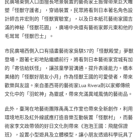
民廣場東側入口由擅長地景裝置的藝術家王振偉帶來巨大雕
塑「怪獸守護者」，穿過裝置，民眾將看到日本著名角色設
計師吉井宏則的「怪獸實驗室」，以及日本紙花藝術家國吉
滿的神秘「怪獸花園」，廣場中央還有藝術家鄭元東和他的
毛茸茸「怪獸巴士」。
市民廣場西側入口有插畫藝術家吳騏57的「怪獸殿堂」夢獸
登場，跟著七彩地貼繼續前行，將看到日本藝術家宮城有加
的「寄信給妖怪」，讓孩童學習溝通，提升表達能力。橋本
美緒的「怪獸好朋友小月」作為怪獸王國的可愛使者，帶來
歡樂與友誼。來自墨西哥的藝術家Lua Rivera則以家鄉傳統
文化中的「羽蛇神」為靈感，帶來充滿異域風情的藝術品。
此外，臺灣在地藝術團隊禹禹工作室也帶來全新創作，利用
環境地形及紅外線感應打造音樂互動裝置「怪獸村」，而藝
術家李文政帶領的好日文化則帶來《泡泡王國：飛龍保證
班》，設置小型遊具及立體模型，讓小朋友透過科學玩具了