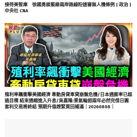
接待美智庫 徐國勇談藍綠兩岸路線盼速審無人機條例 | 政治 |
中央社 CNA
殖利率飆衝擊美國經濟 牽動房貸車貸崩盤危機/日本通膨率已超
過目標 結束通縮進入升息/吳嘉隆:景氣輪迴兩年必然完借日圓
套利交易將終結 預期升值趕緊買回補滿｜20260808｜