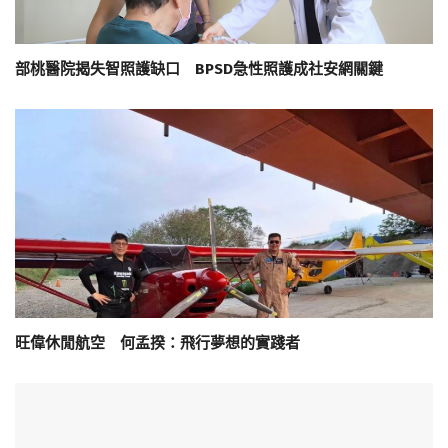
部桃醫院揭失智照護缺口 BPSD急性照護成社安網關鍵
旺偉休閒航空 何孟揆：飛行夢想的實踐者