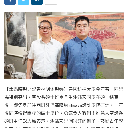
【焦點時報／記者林明佑報導】建國科技大學今年有一匹黑
馬特別突出，空設系碩士班畢業生謝沛宏同學在碩一結束
後，即隻身前往西班牙巴塞隆納Elisava設計學院研讀，一年
後同時獲得兩校的碩士學位，勇氣令人敬佩！推薦人空設系
碩班主任彭思顯表示，謝沛宏是個很好的例子，鼓勵青年學