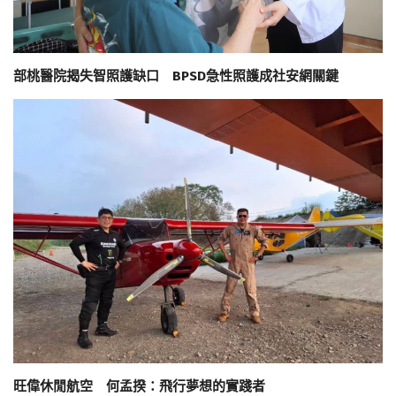
部桃醫院揭失智照護缺口 BPSD急性照護成社安網關鍵
旺偉休閒航空 何孟揆：飛行夢想的實踐者