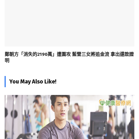
鄭朝方「消失的2190萬」遭圍攻 藍營三女將追金流 拿出還款證
明
You May Also Like!