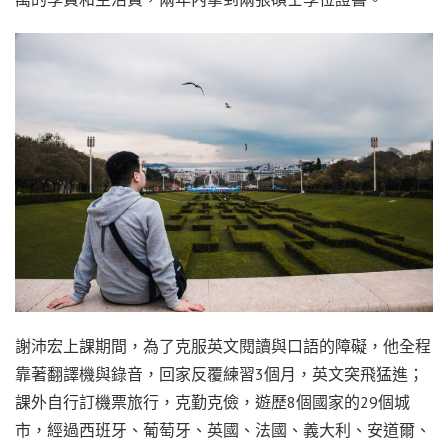
謝沛宏上課期間，為了克服英文閱讀與口語的障礙，他全程
靠著翻譯機與錄音，回家反覆練習3個月，英文突飛猛進；
課外自行訂機票旅行，克勤克儉，遊歷8個國家的29個城
市，經過西班牙、葡萄牙、英國、法國、義大利、安道爾、