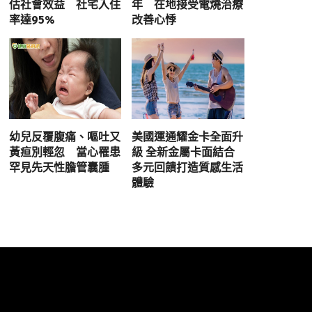
估社會效益 社宅入住
年 在地接受電燒治療
率達95%
改善心悸
幼兒反覆腹痛、嘔吐又
美國運通耀金卡全面升
黃疸別輕忽 當心罹患
級 全新金屬卡面結合
罕見先天性膽管囊腫
多元回饋打造質感生活
體驗