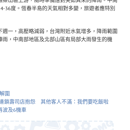
觀察山區上游，隨時準備應對突如其來的降雨。中南
4-36度。恆春半島的天氣相對多變，旅遊者應特別
下週一，高壓略減弱，台灣附近水氣增多，降雨範圍
陣雨，中南部地區及北部山區有局部大雨發生的機
解圍
連鎖壽司店抱怨 其他客人不滿：我們要吃飯啦
再波及6機車