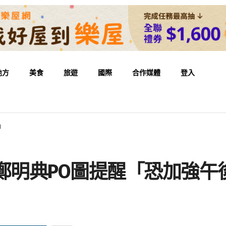
地方
美食
旅遊
國際
合作媒體
登入
」
鄭明典PO圖提醒「恐加強午