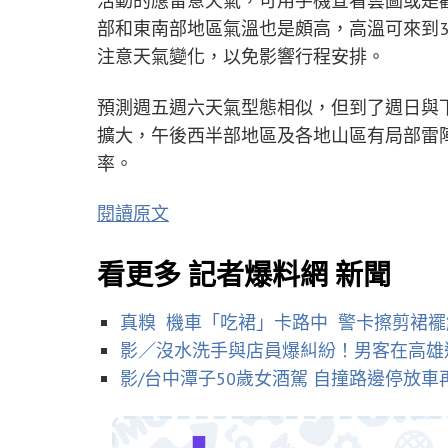
活動的應留意天氣，可用手機查看雲圖或是
部和東南部地區氣溫也是頗高，高溫可來到3
注意天氣變化，以免影響行程安排。
預測週五週六天氣型態相似，但到了週日與
擴大，午後西半部地區及各地山區有局部雷
率。
閱讀原文
看更多 記者爆料網 新聞
真糗 機車「吃裙」卡路中 警卡擦剪裙襬
影／沒水洗手與店員爆糾紛！男客在高雄
影/台中潭子50歲女酒駕 自撞路邊停放車