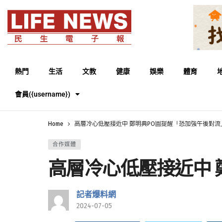
熱門
生活
文教
健康
娛樂
體育
會員({username})
Home
高層冷心低壓接近中 鄭明典PO圖提醒「恐加強午後對流
合作媒體
高層冷心低壓接近中 
記者爆料網
2024-07-05