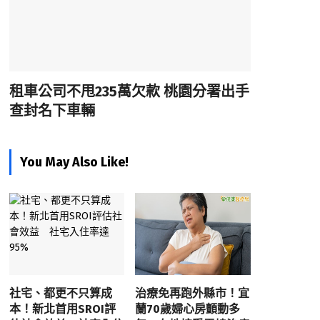
租車公司不甩235萬欠款 桃園分署出手
查封名下車輛
You May Also Like!
社宅、都更不只算成
治療免再跑外縣市！宜
本！新北首用SROI評
蘭70歲婦心房顫動多