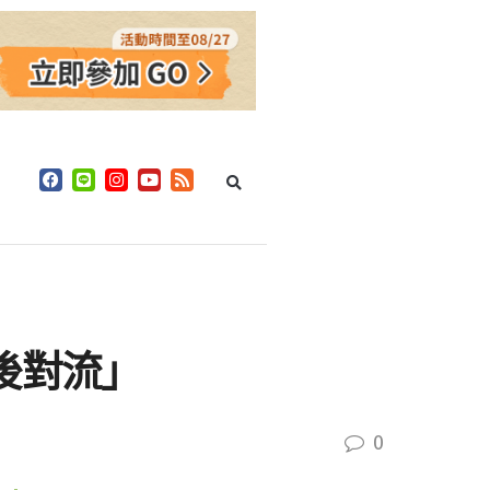
後對流」
0