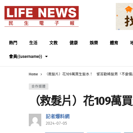
熱門
生活
文教
健康
娛樂
體育
會員({username})
Home
（救髮片）花109萬買生髮水！ 警苦勸稀髮男「不要傷
合作媒體
（救髮片）花109萬
記者爆料網
2024-07-05