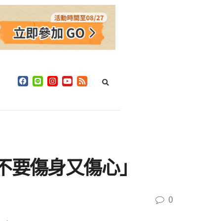
「不要傷身又傷心」
0