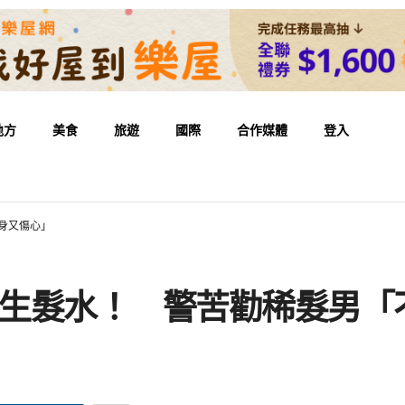
地方
美食
旅遊
國際
合作媒體
登入
身又傷心」
買生髮水！ 警苦勸稀髮男