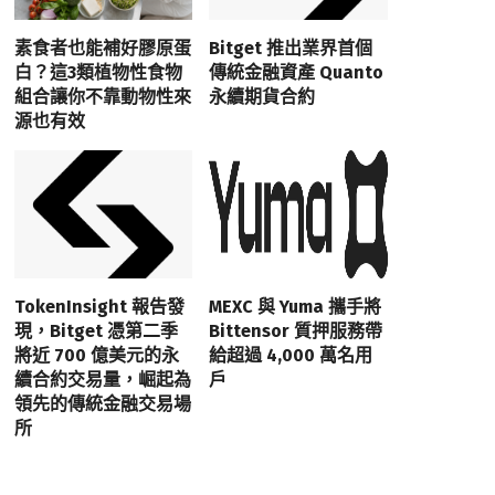
素食者也能補好膠原蛋
Bitget 推出業界首個
白？這3類植物性食物
傳統金融資產 Quanto
組合讓你不靠動物性來
永續期貨合約
源也有效
TokenInsight 報告發
MEXC 與 Yuma 攜手將
現，Bitget 憑第二季
Bittensor 質押服務帶
將近 700 億美元的永
給超過 4,000 萬名用
續合約交易量，崛起為
戶
領先的傳統金融交易場
所