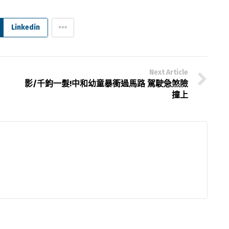
Linkedin
Next Article
影/千鈞一髮!中和幼童暴衝過馬路 駕駛急煞險
撞上