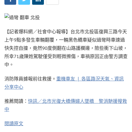
【記者爆料網／社會中心報導】台北市北投區復興三路今天
上午9點多發生車輛翻覆，一輛黑色轎車疑似過彎時車速過
快失控自撞，竟然90度側翻在山路護欄邊，險些衝下山坡，
所幸71歲陳姓駕駛僅受到輕微擦傷，車禍原因正由警方調查
中。
消防隊員據報前往救援。
重機車友 ❘ 各區路況天氣、資訊
分享中心
推薦閱讀：
快訊／北市光復大橋傳婦人墜橋 警消馳援搜救
中
閱讀原文