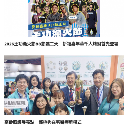
2026王功漁火節88節連二天 祈福嘉年華千人烤蚵首先登場
高齡照護展亮點 部桃秀在宅醫療新模式