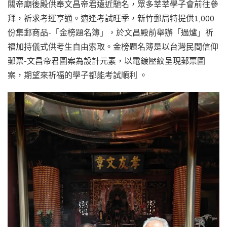
關帝廟後殿供奉文昌帝君遠近馳名，眾多莘莘學子會前往參
拜，祈求考運亨通。適逢考試旺季，新竹郵局特提供1,000
份集郵商品-「金榜題名簿」，於文昌殿前舉辦「過爐」祈
福加持儀式供考生自由索取。金榜題名簿是以台灣民間信仰
郵票-文昌帝君圖案為設計元素，以電鍍壓紋呈現郵票圖
案，期望來祈福的學子都能考試順利 。