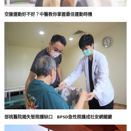
空腹運動好不好？中醫教你掌握最佳運動時機
部桃醫院揭失智照護缺口 BPSD急性照護成社安網關鍵