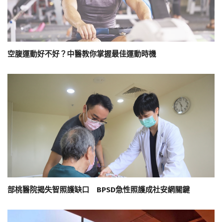
空腹運動好不好？中醫教你掌握最佳運動時機
部桃醫院揭失智照護缺口 BPSD急性照護成社安網關鍵