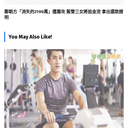
鄭朝方「消失的2190萬」遭圍攻 藍營三女將追金流 拿出還款證
明
You May Also Like!