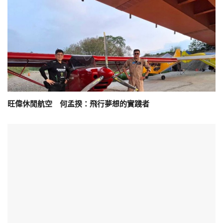
旺偉休閒航空 何孟揆：飛行夢想的實踐者