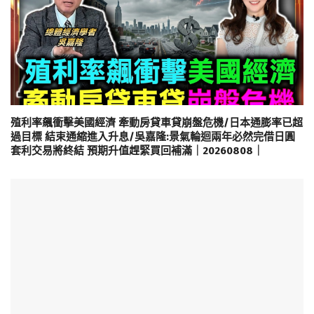
殖利率飆衝擊美國經濟 牽動房貸車貸崩盤危機/日本通膨率已超
過目標 結束通縮進入升息/吳嘉隆:景氣輪迴兩年必然完借日圓
套利交易將終結 預期升值趕緊買回補滿｜20260808｜