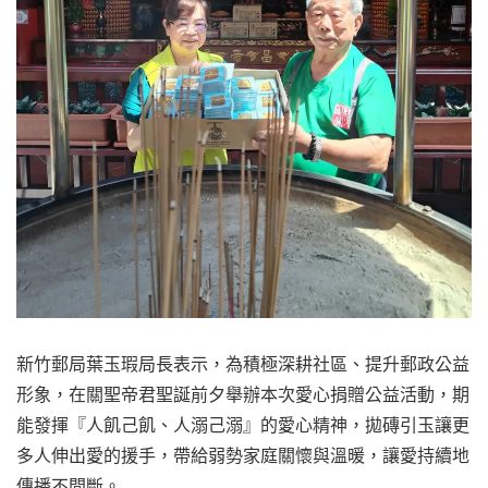
新竹郵局葉玉瑕局長表示，為積極深耕社區、提升郵政公益
形象，在關聖帝君聖誕前夕舉辦本次愛心捐贈公益活動，期
能發揮『人飢己飢、人溺己溺』的愛心精神，拋磚引玉讓更
多人伸出愛的援手，帶給弱勢家庭關懷與溫暖，讓愛持續地
傳播不間斷。