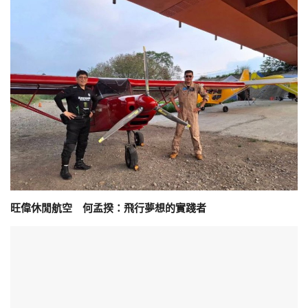
旺偉休閒航空 何孟揆：飛行夢想的實踐者