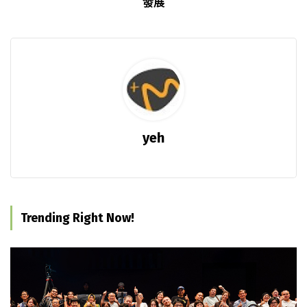
發展
yeh
Trending Right Now!