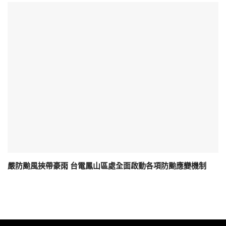
嚴防颱風挾帶豪雨 台電鳳山區處全面啟動各項防颱應變機制