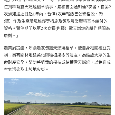
位判釋有露天燃燒稻草情事，累積書面通知達2次者，自第2
次通知送達日起1年內，暫停1次申報繳售公糧稻穀、轉
(契）作及生產環境維護等措施及領取農業環境基本給付的
資格。暫停期間以第2次查獲(判釋）露天燃燒的耕作期間為
原則。」
農業局提醒，呼籲農友勿露天燃燒稻草，使自身相關權益受
損；另有關林地綠美化與種植果樹等農友，為維護大眾的生
命財產安全，請勿將剪裁的樹枝或枯葉露天燃燒，以免造成
空氣污染及山坡地火災。