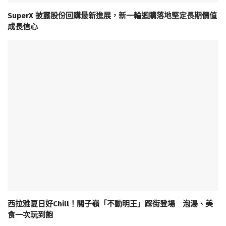
SuperX 披露股份回購最新進展，新一輪迴購落地堅定長期價值
成長信心
西拉雅夏日好Chill！關子嶺「不動明王」踩街登場 泡湯、美
食一次玩到飽