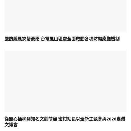
嚴防颱風挾帶豪雨 台電鳳山區處全面啟動各項防颱應變機制
從無心插柳到知名文創萌寵 蜜柑站長以全新主題參與2026臺灣
文博會