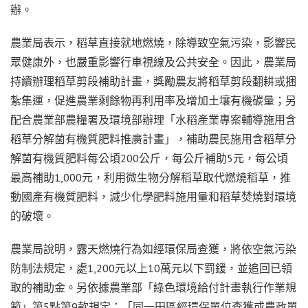
辦。
農業局表示，稻草直接就地燃燒，除導致空氣污染，影響民
眾健康外，也嚴重影響行車視線及公共安全。因此，農業局
持續辦理稻草剪段補助計畫，獎勵農友將稻草剪段翻耕或捆
紮集運，促進農業剩餘物再利用率及增加土壤有機碳量；另
配合農業部農糧署及環境部辦理「水稻產業專案輔導施用含
稻草分解菌有機質肥料推廣計畫」，補助農民施用含稻草分
解菌有機質肥料每公頃200公斤，每公斤補助5元，每公頃
最高補助1,000元，利用微生物分解稻草取代燃燒稻草，推
動國產有機質肥料，減少化學肥料施用量和稻草焚燒對環境
的破壞。
農業局說明，露天燃燒行為如經環保局查獲，將依空氣污染
防制法規定，處1,200元以上10萬元以下罰鍰，並追回已領
取的補助金。另依據農業部「綠色環境給付計畫執行作業規
範」第5點第9款規定：「同一田區經環保單位查獲或農政單