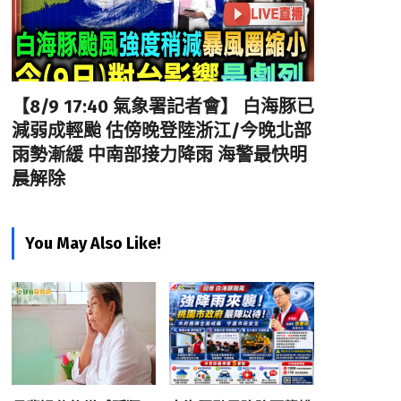
【8/9 17:40 氣象署記者會】 白海豚已
減弱成輕颱 估傍晚登陸浙江/今晚北部
雨勢漸緩 中南部接力降雨 海警最快明
晨解除
You May Also Like!