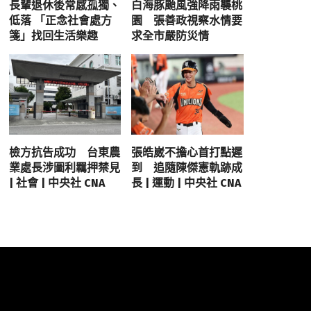
長輩退休後常感孤獨、
白海豚颱風強降雨襲桃
低落 「正念社會處方
園 張善政視察水情要
箋」找回生活樂趣
求全市嚴防災情
檢方抗告成功 台東農
張皓崴不擔心首打點遲
業處長涉圖利羈押禁見
到 追隨陳傑憲軌跡成
| 社會 | 中央社 CNA
長 | 運動 | 中央社 CNA