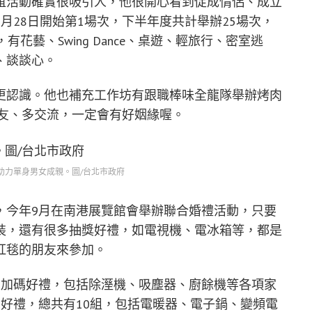
誼活動確實很吸引人，他很開心看到促成情侶、成立
月28日開始第1場次，下半年度共計舉辦25場次，
花藝、Swing Dance、桌遊、輕旅行、密室逃
、談談心。
更認識。他也補充工作坊有跟職棒味全龍隊舉辦烤肉
朋友、多交流，一定會有好姻緣喔。
助力單身男女成親。圖/台北市政府
，今年9月在南港展覽館會舉辦聯合婚禮活動，只要
裝，還有很多抽獎好禮，如電視機、電冰箱等，都是
紅毯的朋友來參加。
有加碼好禮，包括除溼機、吸塵器、廚餘機等各項家
好禮，總共有10組，包括電暖器、電子鍋、變頻電