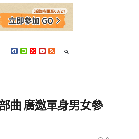
部曲 廣邀單身男女參