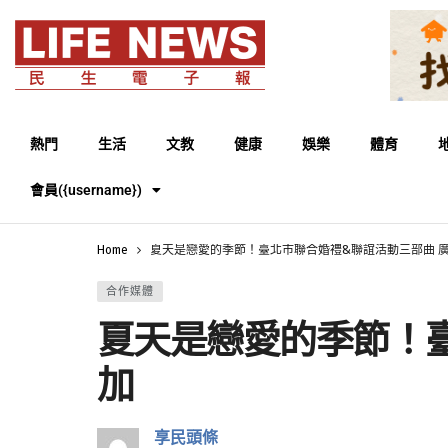
熱門
生活
文教
健康
娛樂
體育
會員({username})
Home
夏天是戀愛的季節！臺北市聯合婚禮&聯誼活動三部曲 
合作媒體
夏天是戀愛的季節！
加
享民頭條