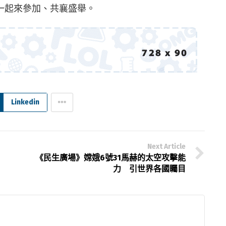
一起來參加、共襄盛舉。
Linkedin
Next Article
《民生廣場》嫦娥6號31馬赫的太空攻擊能
力 引世界各國矚目