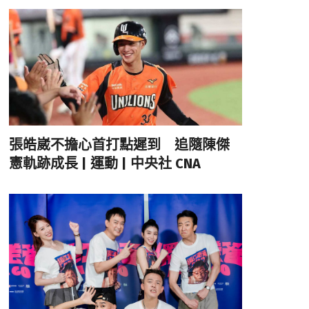
張皓崴不擔心首打點遲到 追隨陳傑
憲軌跡成長 | 運動 | 中央社 CNA