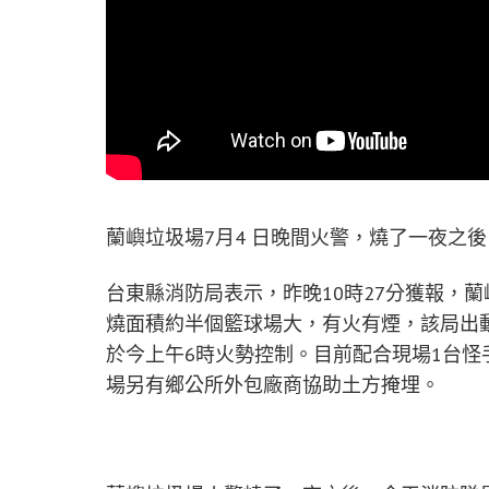
蘭嶼垃圾場7月4 日晚間火警，燒了一夜之
台東縣消防局表示，昨晚10時27分獲報，蘭
燒面積約半個籃球場大，有火有煙，該局出
於今上午6時火勢控制。目前配合現場1台怪
場另有鄉公所外包廠商協助土方掩埋。