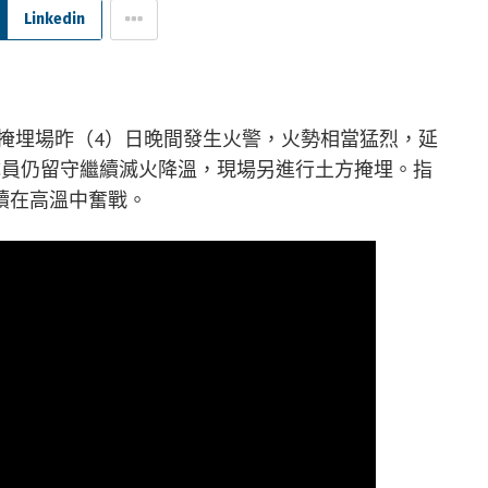
Linkedin
掩埋場昨（4）日晚間發生火警，火勢相當猛烈，延
隊員仍留守繼續滅火降溫，現場另進行土方掩埋。指
續在高溫中奮戰。