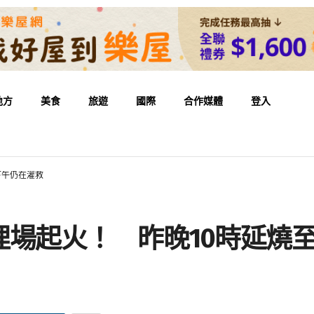
地方
美食
旅遊
國際
合作媒體
登入
下午仍在灌救
埋場起火！ 昨晚10時延燒