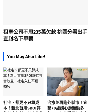
租車公司不甩235萬欠款 桃園分署出手
查封名下車輛
You May Also Like!
社宅、都更不只算成
治療免再跑外縣市！宜
本！新北首用SROI評
蘭70歲婦心房顫動多