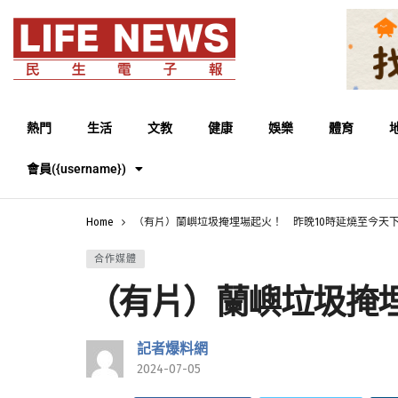
熱門
生活
文教
健康
娛樂
體育
會員({username})
Home
（有片）蘭嶼垃圾掩埋場起火！ 昨晚10時延燒至今天
合作媒體
（有片）蘭嶼垃圾掩
記者爆料網
2024-07-05