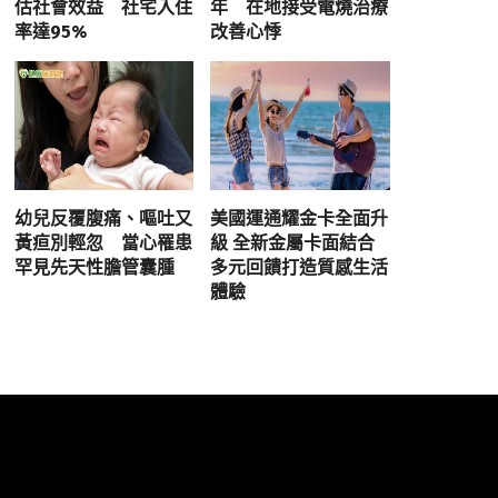
估社會效益 社宅入住
年 在地接受電燒治療
率達95%
改善心悸
幼兒反覆腹痛、嘔吐又
美國運通耀金卡全面升
黃疸別輕忽 當心罹患
級 全新金屬卡面結合
罕見先天性膽管囊腫
多元回饋打造質感生活
體驗