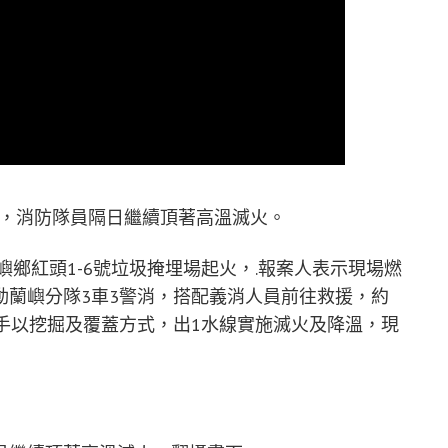
後，消防隊員隔日繼續頂著高溫滅火。
嶼鄉紅頭1-6號垃圾掩埋場起火，.報案人表示現場燃
動蘭嶼分隊3車3警消，搭配義消人員前往救援，約
手以挖掘及覆蓋方式，出1水線實施滅火及降溫，現