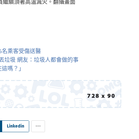
員繼續頂著高溫滅火。翻攝畫面
6名乘客受傷送醫
丟垃圾 網友：垃圾人都會做的事
在這嗎？」
Linkedin