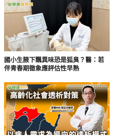
國小生腋下飄異味恐是狐臭？醫：若
伴青春期徵象應評估性早熟