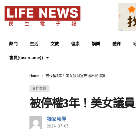
熱門
生活
文教
健康
娛樂
體育
會員({username})
Home
被停權3年！美女議員宣布退出民進黨
合作媒體
被停權3年！美女議
獨家報導
2024-07-05