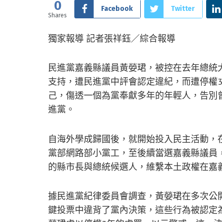
0
Facebook
Twitter
Shares
獨家報導 記者張祥鈺／綜合報導
民進黨嘉義縣議員黃嫈珺，被控在去年總統
支持，遭民進黨中評會認定違紀，而遭停權
己，傷透一個為黨奉獻多年的年輕人，告別
進黨。
自海外學成歸國後，就開始投入民主活動，
黨部網路部小黨工，至後續當選嘉義縣議員
的縣市長與總統候選人，維繫本土政權在嘉
據民進黨紀律委員會調查，黃嫈珺在多次公
鍵投票中違背了黨內決策，這些行為被認定