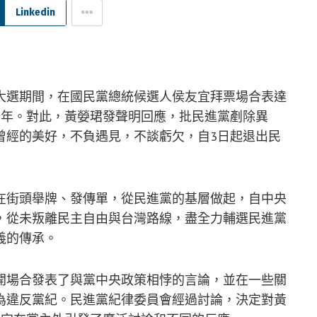
Linkedin
大選期間，在國民黨總統候選人侯友宜拜票場合表達
3年。對此，黃嫈珺發聲明回應，批民進黨剷除異
曾經的美好，不負遇見，不談虧欠，自3日起退出民
在街頭舉牌、發傳單，從民進黨的基層做起，自中央
，從未叛離民主自由與台灣路線，盡全力輔選民進黨
義的傳承。
開場合發表了與黨中央政策相悖的言論，並在一些關
為違反黨紀。民進黨紀律委員會經過討論，決定對黃