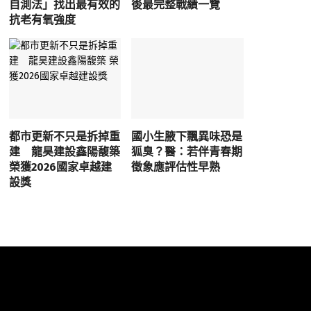
自測法」找出最有效的
後最完整戰績一覽
抗老有氧強度
都市更新不只是拆掉重
國小生腋下飄異味恐是
建 龍昊建設鑫陽馥築
狐臭？醫：若伴青春期
榮獲2026國家卓越建
徵象應評估性早熟
設獎