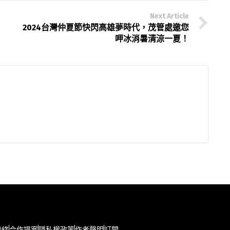
Next Article
2024台灣仲夏節快閃高雄夢時代，茂管處邀您
呷冰消暑清涼一夏！
聯絡
合作提案
隱私權政策
作者聲明
訂閱