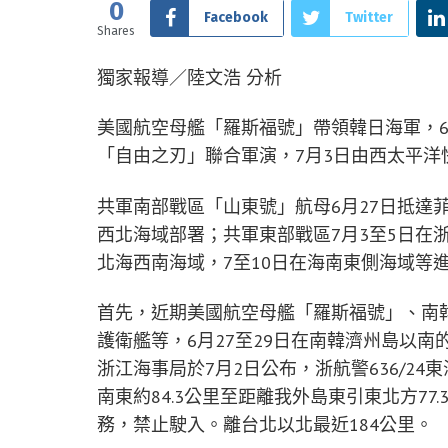
0
Facebook
Twitter
Shares
獨家報導／陸文浩 分析
美國航空母艦「羅斯福號」帶領韓日海軍，6
「自由之刃」聯合軍演，7月3日由西太平
共軍南部戰區「山東號」航母6月27日抵達
西北海域部署；共軍東部戰區7月3至5日在
北海西南海域，7至10日在海南東側海域等
首先，近期美國航空母艦「羅斯福號」、南
護衛艦等，6月27至29日在南韓濟州島以
浙江海事局於7月2日公布，浙航警636/24東
南東約84.3公里至距離我外島東引東北方77.
務，禁止駛入。離台北以北最近184公里。