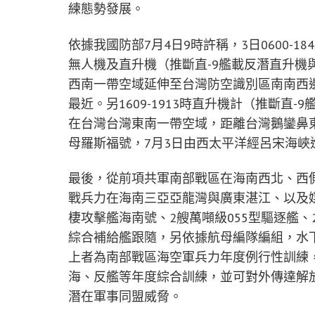
練態勢發展。
依據我國防部7月4日9時許稱，3日0600-
無人機及直升機（推斷直-9艦載反潛直升機
西南一帶空域延伸至台灣防空識別區南南西
最近。另1609-1913時直升機計（推斷直
在台灣台灣東南一帶空域，距離台灣鵝鑾鼻
母羅斯福號，7月3日由西太平洋經呂宋海峽
最後，從前項共軍南部戰區在海南西北、西
戰兵力在海南三亞亞龍灣與廣東湛江、以及媒
棲攻擊艦海南號、2艘萬噸級055型驅逐艦、2
綜合補給艦跟隨，另依據航母編隊編組，水
上者為南部戰區海空軍兵力年度例行性訓練
海、反艦等年度綜合訓練，並可對外傳達解
潛在軍事同盟威脅。