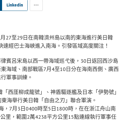
Linkedin
月27至29日在南韓濟州島以南的東海進行美日韓
洋快速經巴士海峽進入南海。引發區域高度關注！
菲律賓呂宋島以西一帶海域巡弋後，30日返回西沙島
浙東海域、南部戰區7月4至10日分在海南西側、廣西
進行軍事訓練。
韓「西厓柳成龍號」、神盾驅逐艦及日本「伊勢號」
南的東海舉行美日韓「自由之刃」聯合軍演。
海，7月3日0400時至5日1800時，在在浙江舟山南
3公里，範圍2萬4238平方公里15點連線執行軍事任