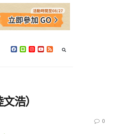
陸文浩）
0