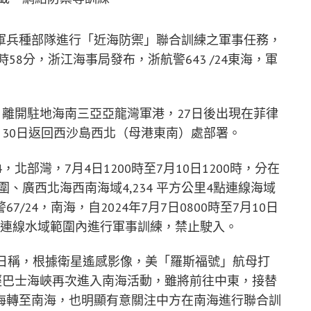
軍兵種部隊進行「近海防禦」聯合訓練之軍事任務，
58分，浙江海事局發布，浙航警643 /24東海，軍
日離開駐地海南三亞亞龍灣軍港，27日後出現在菲律
，30日返回西沙島西北（母港東南）處部署。
，北部灣，7月4日1200時至7月10日1200時，分在
範圍、廣西北海西南海域4,234 平方公里4點連線海域
24，南海，自2024年7月7日0800時至7月10日
里4點連線水域範圍內進行軍事訓練，禁止駛入。
3日稱，根據衛星遙感影像，美「羅斯福號」航母打
經巴士海峽再次進入南海活動，雖將前往中東，接替
海轉至南海，也明顯有意關注中方在南海進行聯合訓