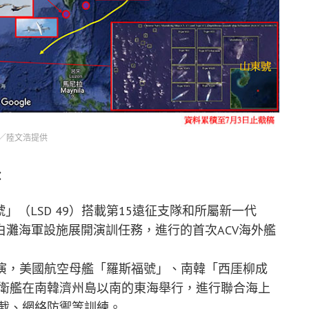
／陸文浩提供
：
」（LSD 49）搭載第15遠征支隊和所屬新一代
白灘海軍設施展開演訓任務，進行的首次ACV海外艦
軍演，美國航空母艦「羅斯福號」、南韓「西厓柳成
衛艦在南韓濟州島以南的東海舉行，進行聯合海上
截、網絡防禦等訓練。