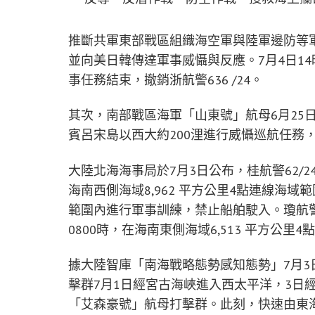
推斷共軍東部戰區組織海空軍與陸軍邊防等
並向美日韓傳達軍事威懾與反應。7月4日14時
事任務結束，撤銷浙航警636 /24。
其次，南部戰區海軍「山東號」航母6月25
賓呂宋島以西大約200浬進行威懾巡航任務
大陸北海海事局於7月3日公布，桂航警62/24
海南西側海域8,962 平方公里4點連線海域
範圍內進行軍事訓練，禁止船舶駛入。瓊航警67/
0800時，在海南東側海域6,513 平方公
據大陸智庫「南海戰略態勢感知態勢」7月
擊群7月1日經宮古海峽進入西太平洋，3日
「艾森豪號」航母打擊群。此刻，快速由東