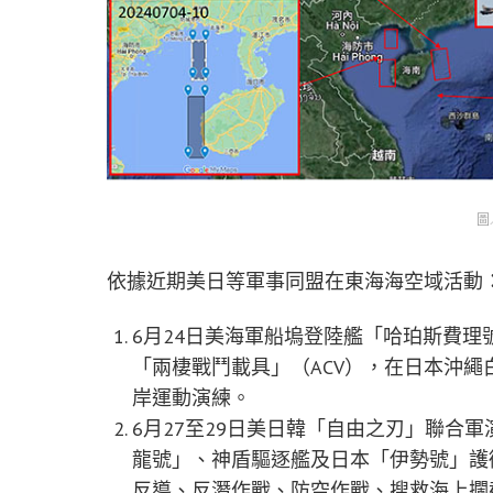
圖
依據近期美日等軍事同盟在東海海空域活動
6月24日美海軍船塢登陸艦「哈珀斯費理號
「兩棲戰鬥載具」（ACV），在日本沖繩
岸運動演練。
6月27至29日美日韓「自由之刃」聯合
龍號」、神盾驅逐艦及日本「伊勢號」護
反導、反潛作戰、防空作戰、搜救海上攔