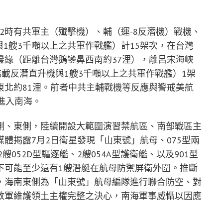
1842時有共軍主（殲擊機）、輔（運-8反潛機）戰機、
與1艘3千噸以上之共軍作戰艦）計15架次，在台灣
邊緣（距離台灣鵝鑾鼻西南約37浬），離呂宋海峽
-9艦載反潛直升機與1艘3千噸以上之共軍作戰艦）1架
東北約81浬。前者中共主輔戰機等反應與警戒美航
進入南海。
側、東側，陸續開設大範圍演習禁航區、南部戰區主
體揭露7月2日衛星發現「山東號」航母、075型兩
艘052D型驅逐艦、2艘054A型護衛艦、以及901型
下可能至少還有1艘潛艇在航母防禦屏衛外圍。推斷
，海南東側為「山東號」航母編隊進行聯合防空、對
放軍維護領土主權完整之決心，南海軍事威懾以因應