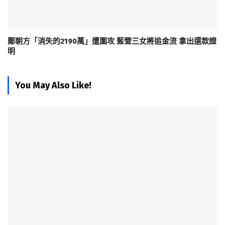
鄭朝方「消失的2190萬」遭圍攻 藍營三女將追金流 拿出還款證
明
You May Also Like!