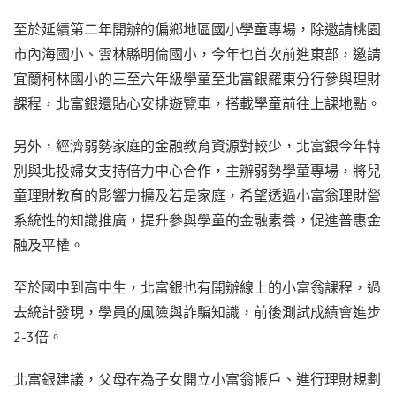
至於延續第二年開辦的偏鄉地區國小學童專場，除邀請桃園
市內海國小、雲林縣明倫國小，今年也首次前進東部，邀請
宜蘭柯林國小的三至六年級學童至北富銀羅東分行參與理財
課程，北富銀還貼心安排遊覽車，搭載學童前往上課地點。
另外，經濟弱勢家庭的金融教育資源對較少，北富銀今年特
別與北投婦女支持倍力中心合作，主辦弱勢學童專場，將兒
童理財教育的影響力擴及若是家庭，希望透過小富翁理財營
系統性的知識推廣，提升參與學童的金融素養，促進普惠金
融及平權。
至於國中到高中生，北富銀也有開辦線上的小富翁課程，過
去統計發現，學員的風險與詐騙知識，前後測試成績會進步
2-3倍。
北富銀建議，父母在為子女開立小富翁帳戶、進行理財規劃