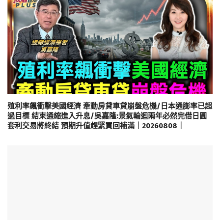
殖利率飆衝擊美國經濟 牽動房貸車貸崩盤危機/日本通膨率已超
過目標 結束通縮進入升息/吳嘉隆:景氣輪迴兩年必然完借日圓
套利交易將終結 預期升值趕緊買回補滿｜20260808｜