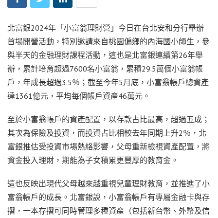
北富銀2024年「小富翁理財營」今日在台北安和分行舉辦
首場開營活動，特別邀請來自桃園偏鄉的內海國小師生，參
與半天的金融理財課程活動，這也是北富銀連續第26年舉
辦，累計培育超過7600名小富翁，累積29.5萬個小富翁帳
戶，年成長超過3.5％；截至今年5月底，小富翁帳戶總資產
達1361億元，平均每個帳戶資產46萬元。
至於小富翁帳戶的資產配置，以存款占比最高，超過五成；
其次為保險及投資，而投資占比相較去年同期上升2％，北
富銀推估受投資市場熱絡影響，父母重新檢視資產配置，將
資金投入理財，期能為子女積累更豐厚的教育金。
這也反映出現代父母越來越重視兒童理財教育，並推進了小
富翁帳戶的成長。北富銀說，小富翁帳戶有專屬金融卡與存
摺，一本存摺可同時管理多種資產（包括新台幣、外幣及信