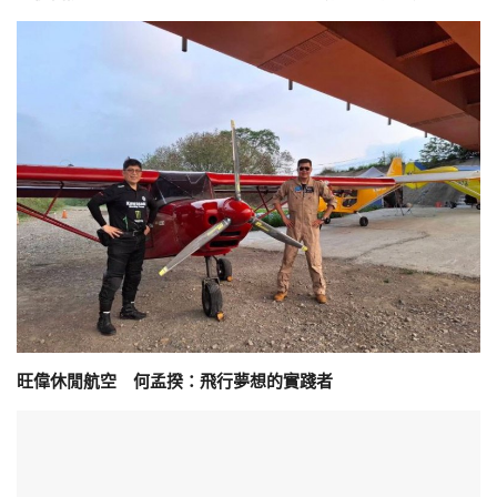
旺偉休閒航空 何孟揆：飛行夢想的實踐者