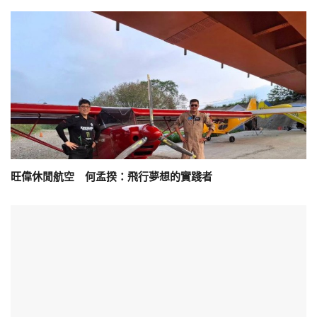
旺偉休閒航空 何孟揆：飛行夢想的實踐者