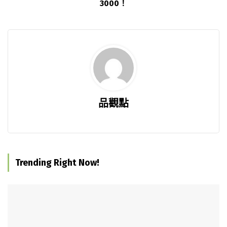
3000！
品觀點
Trending Right Now!