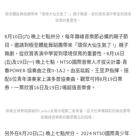
極至體能舞蹈團帶來「環保大仙生氣了 !」親子舞劇，從欣賞表演中學習到環境
保育的重要性。
8月10日(六) 晚上七點卅分，每年霧峰音樂節必備的親子節
目，邀請到極至體能舞蹈團帶來「環保大仙生氣了 !」親子
舞劇，從欣賞表演中學習到環境保育的重要性，8月16日
(五)及19日(一) 晚上七點，NTSO國際音樂人才拔尖計畫-青
春POWER-協奏曲之夜II-1&2，由巫竑毅、王昱尹指揮、搭
配6位青年演奏家上演多首協奏曲，觀眾可持8月19日票
券，一票欣賞16日及19日2場超值音樂會。
席捲全球樂壇挪威的Cantus女聲合唱團二度來臺，這次也準備精彩的曲目要帶
給霧峰音樂節的聽眾難忘的回憶。
另外在8月20日(二) 晚上七點卅分， 2024 NTSO國際青少年