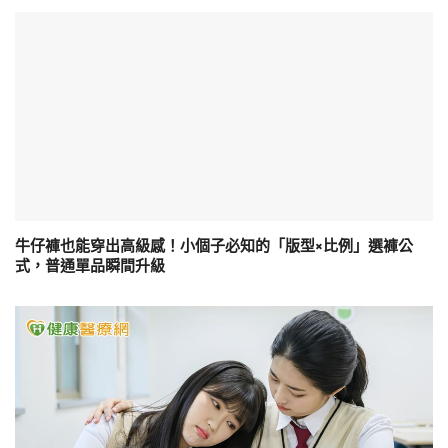
牛仔褲也能穿出高級感！小個子必知的「版型×比例」選褲公
式，普通單品瞬間升級