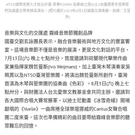
NTSO國際音樂人才拔尖計畫-青春POWER-協奏曲之夜II1&2由獲選青年音樂家
們及國臺交帶來精采演出。(照片攝於2023年6月3日國臺交演奏廳，指揮／王昱
尹)
音樂與文化的交匯處 霧峰音樂節獨創品牌
國臺交劉玄詠團長表示，融合音樂藝術與地方文化的豐富饗
宴。這場音樂節不僅是音樂的展演，更是文化對話的平台，
7月13日(六) 晚上七點卅分，首度邀請到荷蘭現代擊樂作曲
家兼指揮家魏哲曼斯(Ivo Weijmans)，加上臺灣木琴演奏家吳
珮菁以及NTSO臺灣管樂團，將演出魏哲曼斯所創作，臺灣
首演為木琴與管樂團的協奏曲《色彩》。8月3日(六) 晚上七
點卅分，與財團法人台北愛樂文教基金會共同主辦，邀請到
各大國際合唱大賽常勝軍，以迪士尼動畫《冰雪奇緣》開場
獻唱的《Vuelie》一曲席捲全球樂壇挪威的Cantus女聲合唱
團二度來臺，這次也準備精彩的曲目要帶給霧峰音樂節的聽
眾難忘的回憶。