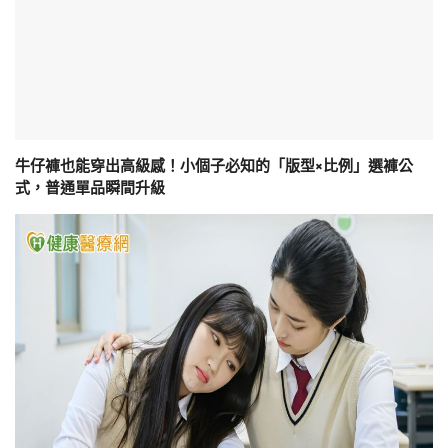
牛仔褲也能穿出高級感！小個子必知的「版型×比例」選褲公
式，普通單品瞬間升級