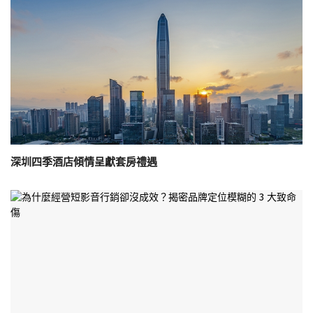
深圳四季酒店傾情呈獻套房禮遇