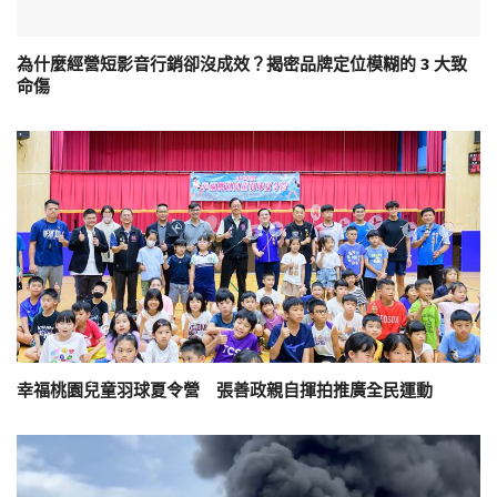
為什麼經營短影音行銷卻沒成效？揭密品牌定位模糊的 3 大致
命傷
幸福桃園兒童羽球夏令營 張善政親自揮拍推廣全民運動