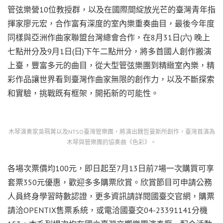
管弦樂營10位教授群，以及在國際間綻放光芒的臺灣青年指
揮家廖元宏，合作富有深度的室內樂重奏曲目，最後今年度
同樣與亞洲作曲家聯盟台灣總會合作，在8月31日(六) 晚上
七點卅分及9月1日(日)下午二點卅分，將多首國人創作搬演
上臺，豐富多元的曲目，從大型管弦樂團到精緻室內樂，精
彩作品讓世界看到臺灣作曲家無限的創作力，以及不斷探索
和實驗，挑戰既有框架，開拓新的可能性。
木琴演奏家吳珮菁以及NTSO臺灣管樂團，將演出魏哲曼斯所創作，臺灣首演為
木琴與管樂團的協奏曲《色彩》。
各場次票價均100元，即日起至7月13日前7場一次購買可享
套票350元優惠，歡迎多多購票欣賞。欣賞節目可申請公務
人員終身學習時數認證，更多資訊請詳閱國臺交官網，購票
請洽OPENTIX售票系統，或電洽國臺交04-23391141分機