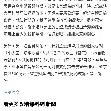
證書為詹小姐親簽無誤，只是法官認為她可能一時忘記或誤
會而錯誤認知輕輕放下，因誣告罪屬公訴罪，起訴主體是檢
察官，就法律部分，我們尊重檢察官後續決定，盡力配合，
就個人部分，詹小姐無論出於忘記或誤會提出荒謬的提告，
道義上至少欠我和華研一個道歉吧！謝謝大家的關心！」
另外，另一名團員阿沁，則針對詹雯婷單飛後的個人專輯
「小太空」涉嫌抄襲3人共同創作的歌曲《蒼穹》，擅自收
錄發行3人共同創作的《河畔》、《神曲》等3首歌，與陳建
寧、無限延伸音樂公司一同對詹雯婷提告侵害著作權，並求
償共300萬元，智慧財產法院二審判決阿沁敗訴，駁回訴
訟。
閱讀原文
看更多 記者爆料網 新聞