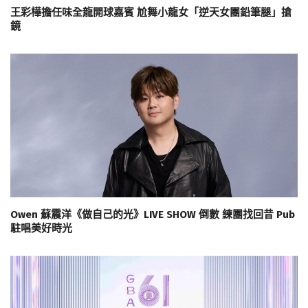
王彩樺擔任味全龍開球嘉賓 尬舞小龍女「逆天女團鉛筆腿」搶
鏡
Owen 蘇震洋《做自己的光》LIVE SHOW 倒數 練團找回昔 Pub
駐唱美好時光