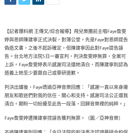
【記者爆料網 王傳文/綜合報導】飛兒樂團前主唱Faye詹雯
婷與恩師陳建寧正式決裂，對簿公堂。先是Faye對恩師提告
偽造文書，之後不起訴確定，但陳建寧因此對Faye提告誣
告。台北地方法院5日一審宣判，判決詹雯婷無罪，全案可
上訴。Faye詹雯婷表示感謝司法還她清白，而陳建寧則認為
道義上她至少要跟自己或華研道歉。
判決出爐後，Faye透過亞神音樂回應：「感謝一直以來身邊
朋友和歌迷們對我的信任、關心和支持。感謝司法公正還我
清白。期盼一切紛擾至此告一段落，回歸音樂裡的純粹。」
Faye詹雯婷遭陳建寧控誣告獲判無罪。（圖／亞神音樂）
不過陳建寧則回應：「今日法院的判決再次認證華研合約保