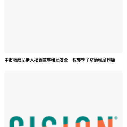
中市地政局走入校園宣導租屋安全 教導學子防範租屋詐騙