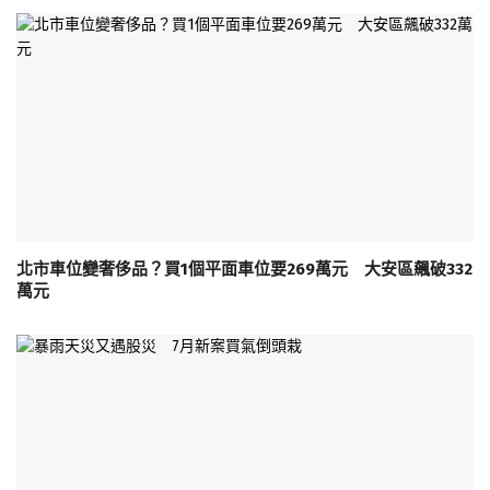
北市車位變奢侈品？買1個平面車位要269萬元 大安區飆破332
萬元