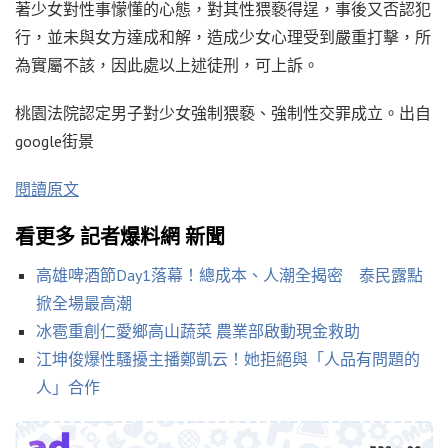
著少女對性事懞懂的心態，對其性猥褻得逞，事後又否認犯
行，並未與女方達成和解，造成少女心理受到嚴重打擊，所
為實屬不該，因此處以上述徒刑，可上訴。
桃園法院認定男子對少女強制猥褻、強制性交罪成立。出自
google街景
閱讀原文
看更多 記者爆料網 新聞
高雄啤酒節Day1落幕！總成本、人潮全揭密 泰民露點
掀全場最高潮
冰雹重創仁愛鄉高山蔬菜 農業部啟動現金救助
江坤俊爆性騷擾主播鄭凱云！她拒絕與「人品有問題的
人」合作