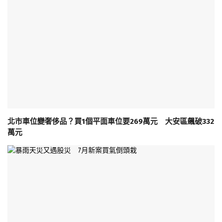
北市車位變奢侈品？買1個平面車位要269萬元 大安區飆破332
萬元