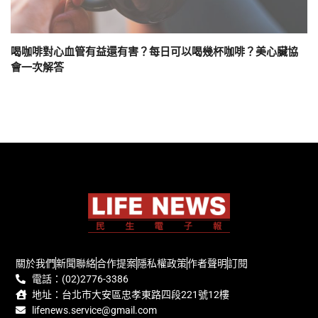
喝咖啡對心血管有益還有害？每日可以喝幾杯咖啡？美心臟協
會一次解答
關於我們
新聞聯絡
合作提案
隱私權政策
作者聲明
訂閱
電話：(02)2776-3386
地址：台北市大安區忠孝東路四段221號12樓
lifenews.service@gmail.com