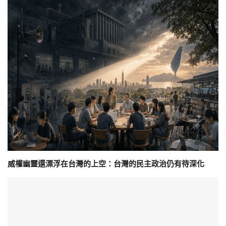
威權幽靈還漂浮在台灣的上空：台灣的民主政治仍有待深化