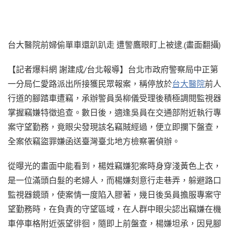
台大醫院前婦偷單車還趴趴走 遭警鷹眼盯上被逮.(畫面翻攝)
【記者爆料網 謝建成/台北報導】台北市政府警察局中正第
一分局仁愛路派出所接獲民眾報案，稱停放於
台大醫院
前人
行道的腳踏車遭竊，承辦警員吳柳儀受理後積極調閱監視器
掌握竊嫌特徵追查。數日後，適逢吳員在交通部附近執行專
案守望勤務，竟眼尖發現該名竊賊經過，便立即攔下盤查，
全案依竊盜罪嫌函送臺灣臺北地方檢察署偵辦。
從曝光的畫面中能看到，楊姓竊嫌犯案時身穿淺黃色上衣，
是一位滿頭白髮的老婦人，而楊嫌刻意行走巷弄，躲避路口
監視器鏡頭，使案情一度陷入膠著，幾日後吳員擔服專案守
望勤務時，在負責的守望區域，在人群中眼尖認出竊嫌在機
車停車格附近張望徘徊，隨即上前盤查，楊嫌坦承，因見腳