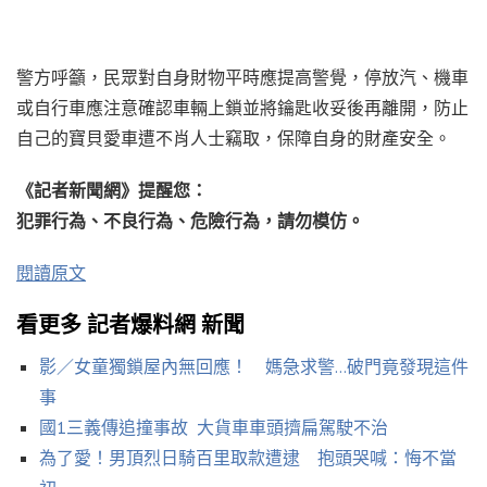
警方呼籲，民眾對自身財物平時應提高警覺，停放汽、機車
或自行車應注意確認車輛上鎖並將鑰匙收妥後再離開，防止
自己的寶貝愛車遭不肖人士竊取，保障自身的財產安全。
《記者新聞網》提醒您：
犯罪行為、不良行為、危險行為，請勿模仿。
閱讀原文
看更多 記者爆料網 新聞
影／女童獨鎖屋內無回應！ 媽急求警…破門竟發現這件
事
國1三義傳追撞事故 大貨車車頭擠扁駕駛不治
為了愛！男頂烈日騎百里取款遭逮 抱頭哭喊：悔不當