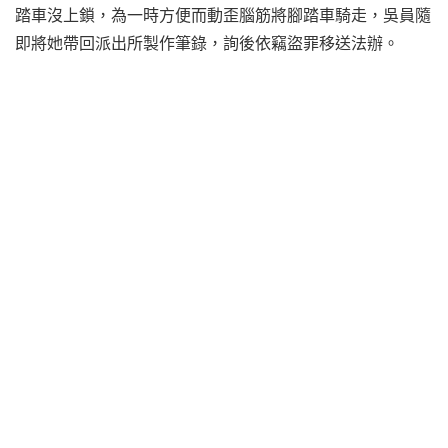
踏車沒上鎖，為一時方便而動歪腦筋將腳踏車騎走，吳員隨
即將她帶回派出所製作筆錄，詢後依竊盜罪移送法辦。