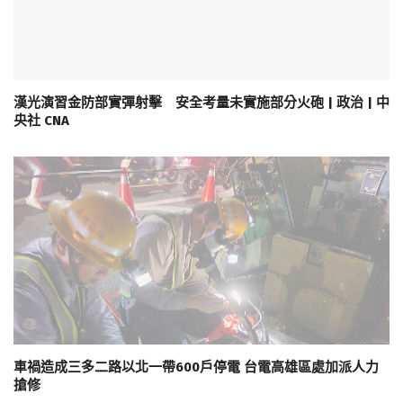
漢光演習金防部實彈射擊 安全考量未實施部分火砲 | 政治 | 中
央社 CNA
車禍造成三多二路以北一帶600戶停電 台電高雄區處加派人力
搶修