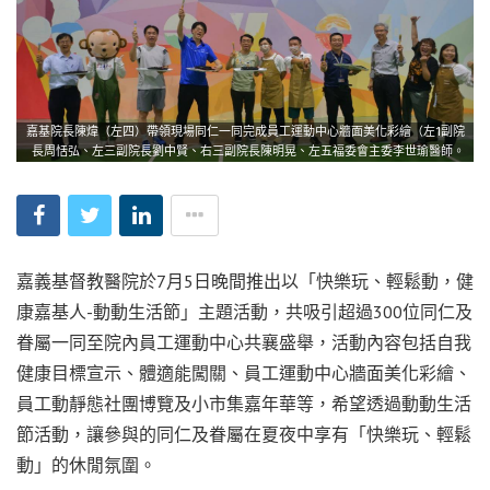
嘉基院長陳煒（左四）帶領現場同仁一同完成員工運動中心牆面美化彩繪（左1副院
長周恬弘、左三副院長劉中賢、右三副院長陳明晃、左五福委會主委李世瑜醫師。
嘉義基督教醫院於7月5日晚間推出以「快樂玩、輕鬆動，健
康嘉基人-動動生活節」主題活動，共吸引超過300位同仁及
眷屬一同至院內員工運動中心共襄盛舉，活動內容包括自我
健康目標宣示、體適能闖關、員工運動中心牆面美化彩繪、
員工動靜態社團博覽及小市集嘉年華等，希望透過動動生活
節活動，讓參與的同仁及眷屬在夏夜中享有「快樂玩、輕鬆
動」的休閒氛圍。