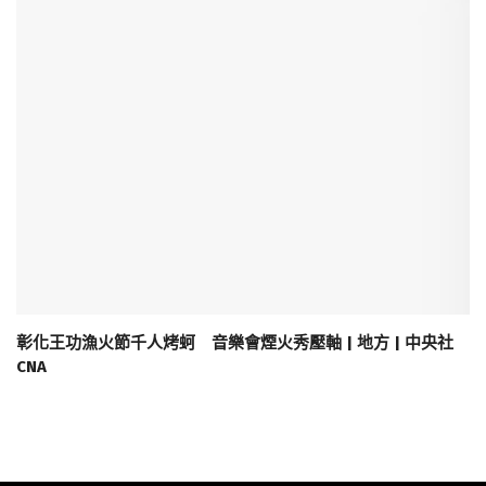
彰化王功漁火節千人烤蚵 音樂會煙火秀壓軸 | 地方 | 中央社
CNA