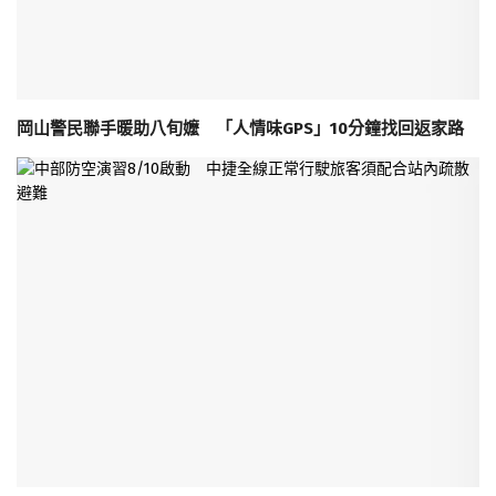
岡山警民聯手暖助八旬嬤 「人情味GPS」10分鐘找回返家路