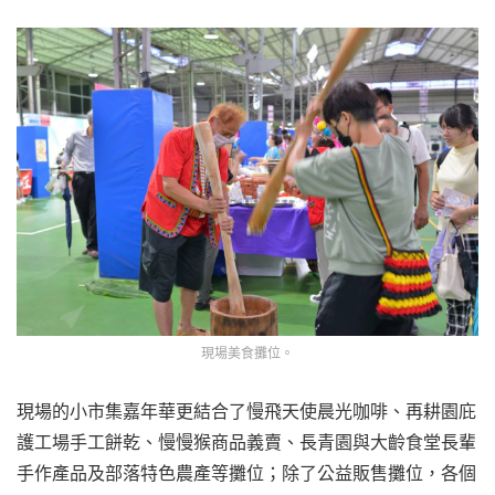
現場美食攤位。
現場的小市集嘉年華更結合了慢飛天使晨光咖啡、再耕園庇
護工場手工餅乾、慢慢猴商品義賣、長青園與大齡食堂長輩
手作產品及部落特色農產等攤位；除了公益販售攤位，各個