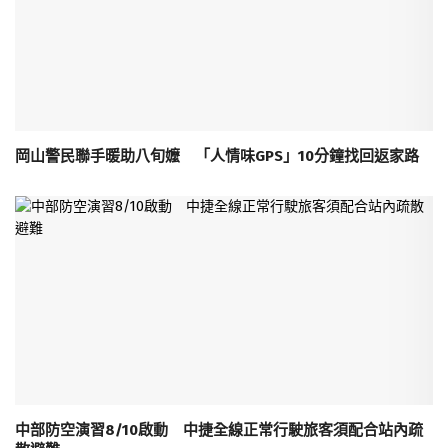
岡山警民聯手暖助八旬嬤 「人情味GPS」10分鐘找回返家路
中部防空演習8/10啟動 中捷全線正常行駛旅客須配合站內疏