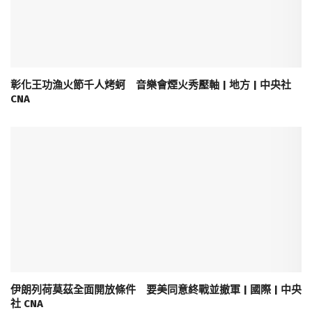
彰化王功漁火節千人烤蚵 音樂會煙火秀壓軸 | 地方 | 中央社
CNA
伊朗列荷莫茲全面開放條件 要美同意終戰並撤軍 | 國際 | 中央
社 CNA