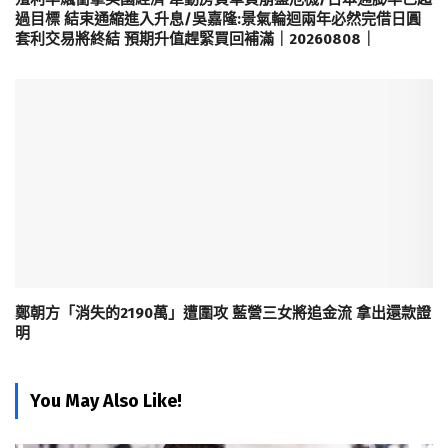
過目標 結束通縮進入升息/吳嘉隆:景氣輪迴兩年必然完借日圓
套利交易將終結 預期升值趕緊買回補滿｜20260808｜
鄭朝方「消失的2190萬」遭圍攻 藍營三女將追金流 拿出還款證
明
You May Also Like!