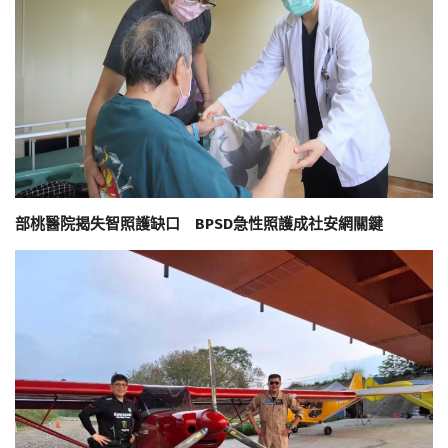
部桃醫院揭失智照護缺口 BPSD急性照護成社安網關鍵