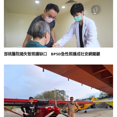
部桃醫院揭失智照護缺口 BPSD急性照護成社安網關鍵