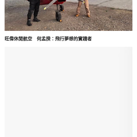
旺偉休閒航空 何孟揆：飛行夢想的實踐者