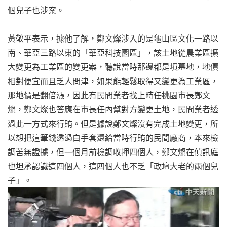
個兒子也涉案。
黃敬平表示，據他了解，鄭文燦涉入的是龜山區文化一路以
南、華亞三路以東的「華亞科技園區」，該土地從農業區擴
大變更為工業區的變更案，聽說當時那邊都是墳墓地，地價
相對便宜而且乏人問津，如果能輕鬆取得又變更為工業區，
那地價是翻倍漲，因此有民間業者找上時任桃園市長鄭文
燦，鄭文燦也答應在市長任內幫對方變更土地，民間業者透
過此一方式來行賄。但是據說鄭文燦沒有完成土地變更，所
以想把這筆錢透過白手套還給當時行賄的民間廠商，本來檢
調苦無證據，但一個月前檢調收押四個人，鄭文燦在偵訊庭
也坦承認識這四個人，這四個人也不乏「政壇大老的兩個兒
子」。