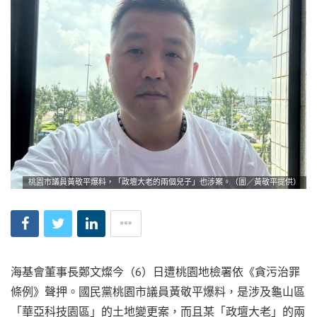
桃園市議員黃敬平爆料，「政壇大老的兩個兒子」也涉案。（圖／黃敬平提供）
海基會董事長鄭文燦今（6）日遭桃園地檢署依《貪污治罪
條例》聲押。國民黨桃園市議員黃敬平爆料，是涉及龜山區
「華亞科技園區」的土地變更案，而且某「政壇大老」的兩