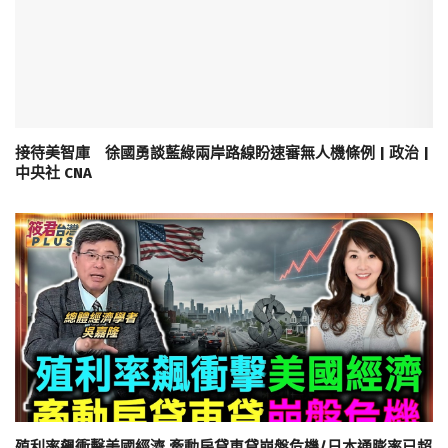
接待美智庫 徐國勇談藍綠兩岸路線盼速審無人機條例 | 政治 |
中央社 CNA
殖利率飆衝擊美國經濟 牽動房貸車貸崩盤危機/日本通膨率已超