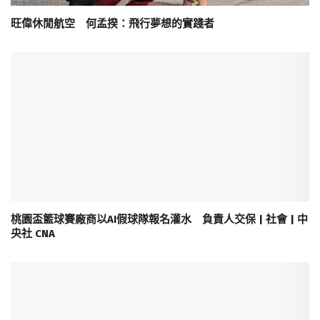
旺偉休閒航空 何孟揆：飛行夢想的實踐者
桃園盃籃球賽廠商以AI假球隊報名灌水 負責人交保 | 社會 | 中
央社 CNA