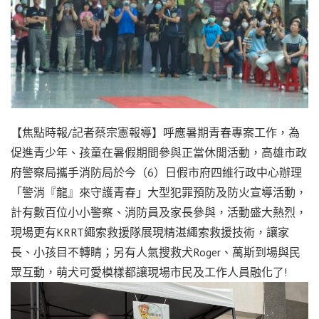
【焦點時報/記者蔡宗憲報導】呼應暑期青春專案工作，為
促進青少年、孩童在暑假期間參與正當休閒活動，高雄市政
府警察局攜手消防局於今（6）日假市府四維行政中心辦理
「警消『龍』來守護青春」大型犯罪預防及防火宣導活動，
計有數百位小小警察、消防員及家長參與，活動盛大熱烈，
現場更有KRRT繩索救援隊展現精湛繩索救援技術，讓家
長、小孩目不轉睛；另有人氣搜救犬Roger、萬斯到場與民
眾互動，萌犬可愛模樣都讓現場市民及工作人員融化了!