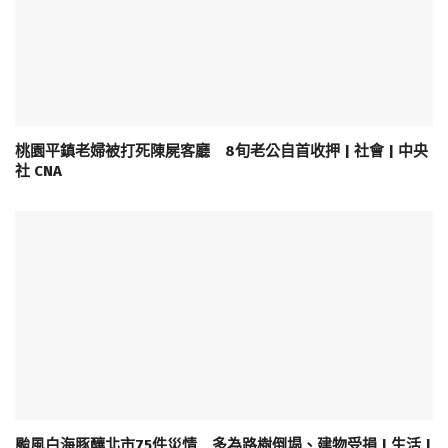
桃園平鎮老婦被打死陳屍客廳 8旬老公自首收押 | 社會 | 中央
社 CNA
颱風白海豚釀北市75件災情 多為路樹倒塌、建物受損 | 生活 |