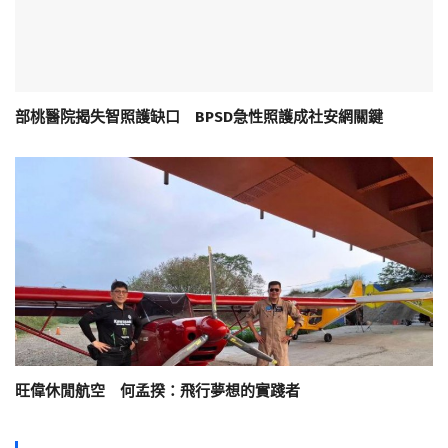
部桃醫院揭失智照護缺口 BPSD急性照護成社安網關鍵
旺偉休閒航空 何孟揆：飛行夢想的實踐者