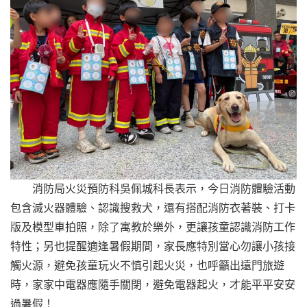
消防局火災預防科吳佩城科長表示，今日消防體驗活動
包含滅火器體驗、認識搜救犬，還有搭配消防衣著裝、打卡
版及模型車拍照，除了寓教於樂外，更讓孩童認識消防工作
特性；另也提醒適逢暑假期間，家長應特別當心勿讓小孩接
觸火源，避免孩童玩火不慎引起火災，也呼籲出遠門旅遊
時，家家中電器應隨手關閉，避免電器起火，才能平平安安
過暑假！