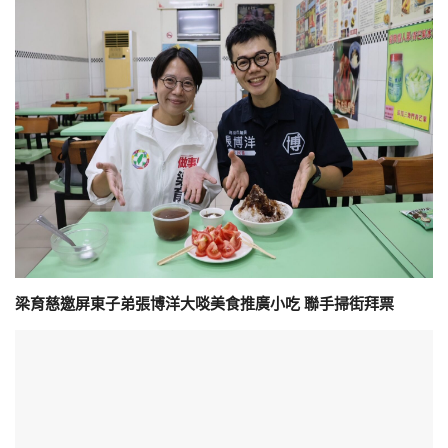
梁育慈邀屏東子弟張博洋大啖美食推廣小吃 聯手掃街拜票