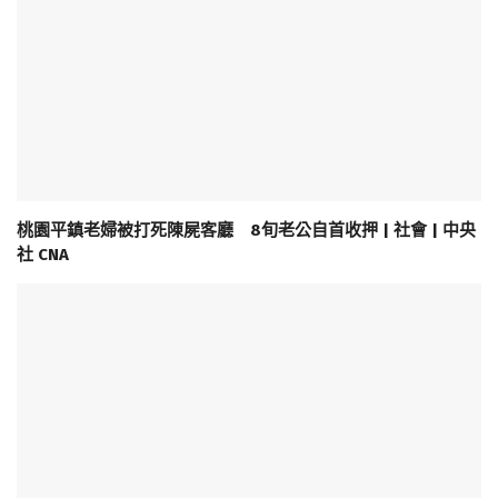
桃園平鎮老婦被打死陳屍客廳 8旬老公自首收押 | 社會 | 中央
社 CNA