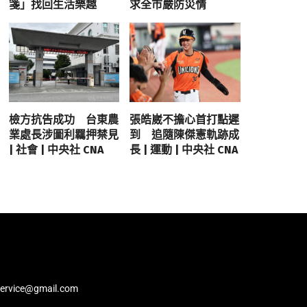
箋」找回生活樂趣
求全市嚴防災情
檢方抗告成功 台東農
張皓崴不擔心首打點遲
業處長涉圖利羈押禁見
到 追隨陳傑憲軌跡成
| 社會 | 中央社 CNA
長 | 運動 | 中央社 CNA
service@gmail.com