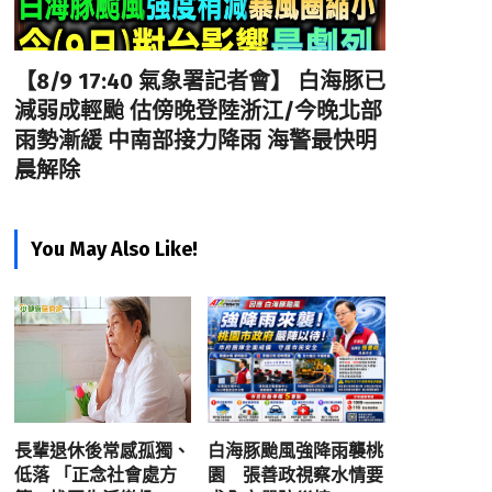
【8/9 17:40 氣象署記者會】 白海豚已
減弱成輕颱 估傍晚登陸浙江/今晚北部
雨勢漸緩 中南部接力降雨 海警最快明
晨解除
You May Also Like!
長輩退休後常感孤獨、
白海豚颱風強降雨襲桃
低落 「正念社會處方
園 張善政視察水情要