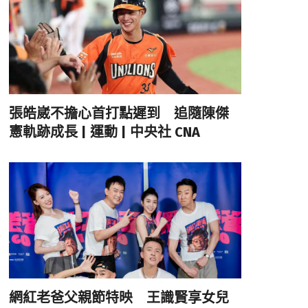
張皓崴不擔心首打點遲到 追隨陳傑
憲軌跡成長 | 運動 | 中央社 CNA
網紅老爸父親節特映 王識賢享女兒