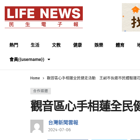
熱門
生活
文教
健康
娛樂
體育
會員({username})
Home
觀音區心手相蓮全民健走活動 王副市長邀市民體驗蓮
合作媒體
觀音區心手相蓮全民
台灣新聞雲報
2024-07-06