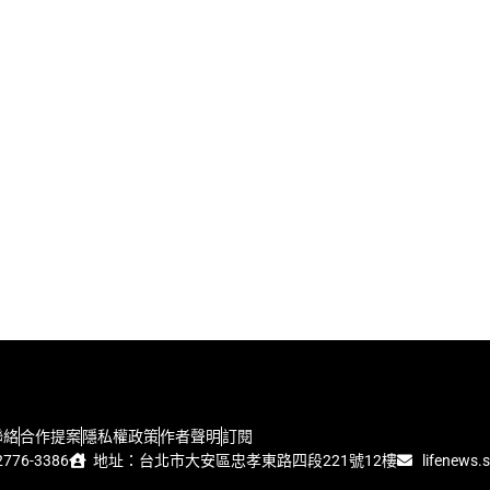
聯絡
合作提案
隱私權政策
作者聲明
訂閱
776-3386
地址：台北市大安區忠孝東路四段221號12樓
lifenews.