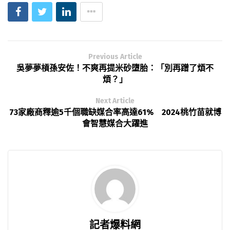
Previous Article
吳夢夢槓孫安佐！不爽再提米砂墮胎：「別再蹭了煩不
煩？」
Next Article
73家廠商釋逾5千個職缺媒合率高達61% 2024桃竹苗就博
會智慧媒合大躍進
記者爆料網