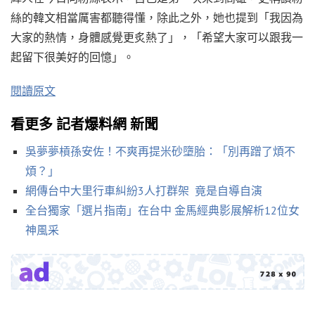
絲的韓文相當厲害都聽得懂，除此之外，她也提到「我因為
大家的熱情，身體感覺更炙熱了」，「希望大家可以跟我一
起留下很美好的回憶」。
閱讀原文
看更多 記者爆料網 新聞
吳夢夢槓孫安佐！不爽再提米砂墮胎：「別再蹭了煩不
煩？」
網傳台中大里行車糾紛3人打群架 竟是自導自演
全台獨家「選片指南」在台中 金馬經典影展解析12位女
神風采