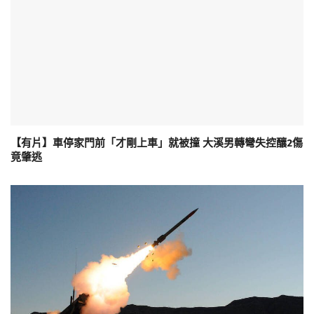
【有片】車停家門前「才剛上車」就被撞 大溪男轉彎失控釀2傷
竟肇逃