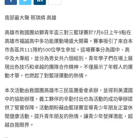
南部最大聲 蔡琪繗 高雄
高雄市救國團幼獅青年盃三對三籃球賽於7月6日上午9點在
高雄市福誠高中多功能運動場盛大開幕。賽事吸引了來自本
市各區共111隊約500位學生參加。這場賽事分為國中、高
中及大專組，並分為男女共六個組別，青年學子們在場上展
現出色技巧和卓越的團隊合作精神，不僅展示了年輕人的運
動才華，也燃起了對籃球運動的熱情。
本次活動由救國團高雄市三民區團委會承辦，並得到美濃國
中的協助辦理，義工夥伴的辛勤付出也為活動的成功舉辦提
供了堅實保障。活動期盼藉由籃球賽宣導青少年朋友正當休
閒健康活動，提升青年朋友的熱情，讓青少年發揮潛能，超
越自我眼界。