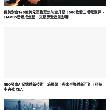
傳美對台140億美元軍售聚焦防空升級！500枚愛三增程飛彈、
LTAMDS雷達成焦點 交期恐受產能影響
NEO發表AI記憶體新技術 施振榮：帶來半導體新可能 | 科技 |
中央社 CNA