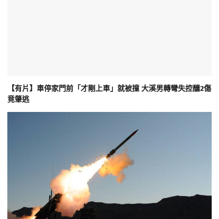
【有片】車停家門前「才剛上車」就被撞 大溪男轉彎失控釀2傷
竟肇逃