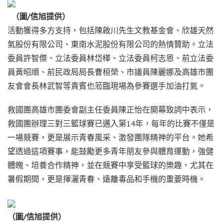
（圖/信旭提供）
活動獲得多方支持，包括陳啟川先生文教基金會、欣雄天然
氣股份有限公司、東南水泥股份有限公司的熱情贊助。立法
委員許智傑、立法委員林岱樺、立法委員柯志恩、前立法委
員黃昭順、前民政局局長曹桓榮、市議員陳麗娜及高雄市團
友會會長林武智等貴賓也蒞臨現場為參賽選手加油打氣。
救國團高雄市團委會副主任委員陳正怡在開幕致詞中表示，
救國團辦理三對三籃球賽已邁入第14年，每年的比賽不僅是
一場競賽，更是展示青春風采、激發團隊精神的平台。她希
望透過這項賽事，能鼓勵更多青年朋友參與體育運動，強健
體魄、培養合作精神，並在競賽中享受籃球的樂趣，尤其在
暑假期間，更是揮灑青春、遠離毒品和手機的重要時機。
（圖/信旭提供）