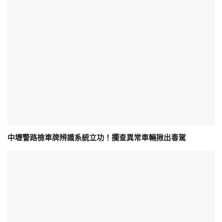
中壢警路檢車牌辨識系統立功！攔查異常車輛揪出毒駕