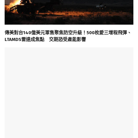
傳美對台140億美元軍售聚焦防空升級！500枚愛三增程飛彈、
LTAMDS雷達成焦點 交期恐受產能影響