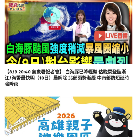
【8/9 20:40 氣象署記者會】 白海豚已降輕颱 估晚間登陸浙
江/海警最快明（10日）晨解除 北部雨勢漸緩 中南部防短延時
強降雨