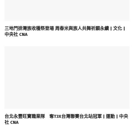
三地門排灣族收穫祭登場 周春米與族人共舞祈願永續 | 文化 |
中央社 CNA
台北永豐旺寶職業隊 奪T3X台灣聯賽台北站冠軍 | 運動 | 中央
社 CNA