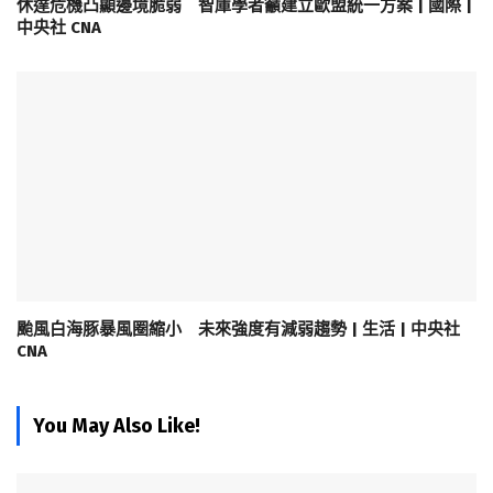
休達危機凸顯邊境脆弱 智庫學者籲建立歐盟統一方案 | 國際 |
中央社 CNA
颱風白海豚暴風圈縮小 未來強度有減弱趨勢 | 生活 | 中央社
CNA
You May Also Like!