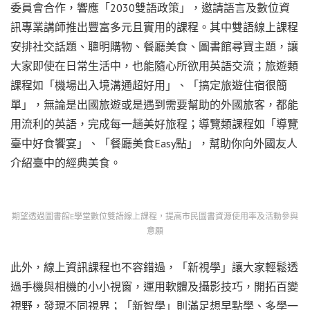
委員會合作，響應「2030雙語政策」，邀請語言及數位資
訊專業講師推出豐富多元且實用的課程。其中雙語線上課程
安排社交話題、聰明購物、餐廳美食、圖書館尋寶主題，讓
大家即使在日常生活中，也能隨心所欲用英語交流；旅遊類
課程如「機場出入境溝通超好用」、「搞定旅遊住宿很簡
單」，無論是出國旅遊或是遇到需要幫助的外國旅客，都能
用流利的英語，完成每一趟美好旅程；導覽類課程如「導覽
臺中好食饗宴」、「餐廳美食Easy點」，幫助你向外國友人
介紹臺中的經典美食。
期望透過圖書館E學堂數位雙語線上課程，提高市民圖書資源使用率及活動參與
意願
此外，線上資訊課程也不容錯過，「新視學」讓大家輕鬆透
過手機與相機的小小視窗，運用軟體及攝影技巧，開拓百變
視野，發現不同視界；「新智學」則滿足想早點學、多學一