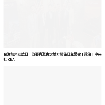
台灣加州友誼日 政要齊聚肯定雙方關係日益緊密 | 政治 | 中央
社 CNA