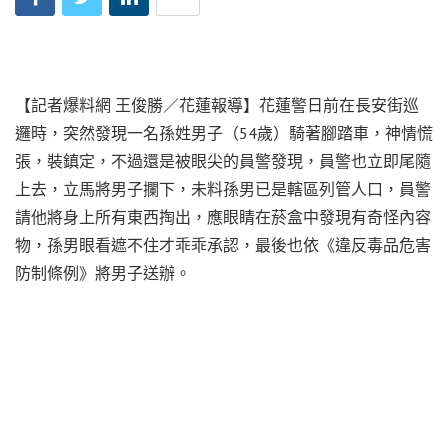
【記者爆料網 王俊勝／花蓮報導】花蓮警日前在長安街巡
邏時，突然發現一名孫姓男子（54歲）騎著腳踏車，神情慌
張，裝鎮定，不過還是被眼尖的員警發現，員警也立即尾隨
上去，立馬將男子攔下，未料孫男已是轄區列管人口，員警
請他將身上所有東西掏出，應眼睛在菸盒中發現有奇怪內容
物，孫男眼看遮不住才乖乖承認，最後也依《違反毒品危害
防制條例》將男子送辦。