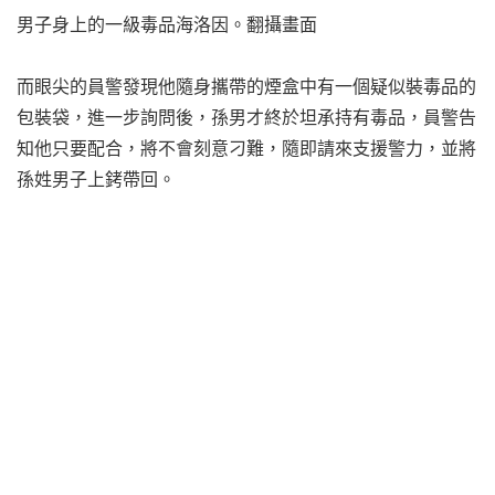
男子身上的一級毒品海洛因。翻攝畫面
而眼尖的員警發現他隨身攜帶的煙盒中有一個疑似裝毒品的
包裝袋，進一步詢問後，孫男才終於坦承持有毒品，員警告
知他只要配合，將不會刻意刁難，隨即請來支援警力，並將
孫姓男子上銬帶回。