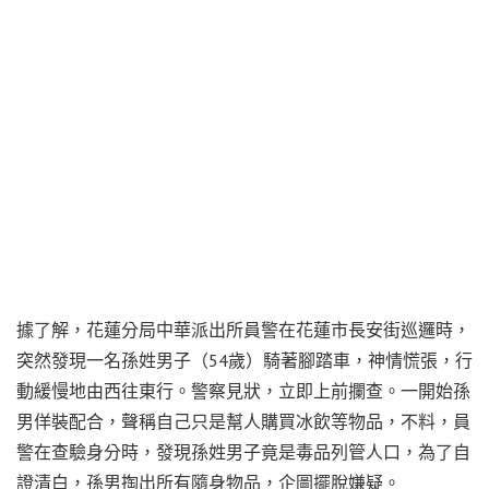
據了解，花蓮分局中華派出所員警在花蓮市長安街巡邏時，
突然發現一名孫姓男子（54歲）騎著腳踏車，神情慌張，行
動緩慢地由西往東行。警察見狀，立即上前攔查。一開始孫
男佯裝配合，聲稱自己只是幫人購買冰飲等物品，不料，員
警在查驗身分時，發現孫姓男子竟是毒品列管人口，為了自
證清白，孫男掏出所有隨身物品，企圖擺脫嫌疑。