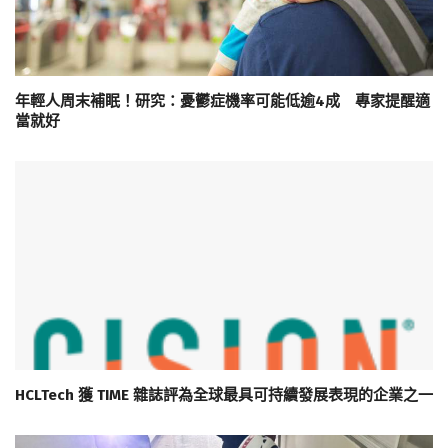
年輕人周末補眠！研究：憂鬱症機率可能低逾4成 專家提醒適
當就好
HCLTech 獲 TIME 雜誌評為全球最具可持續發展表現的企業之一