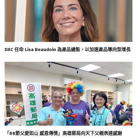
DXC 任命 Lisa Beaudoin 為產品總監，以加速產品導向型增長
「88節父愛如山 感恩傳情」高雄郵局向天下父親表達感謝