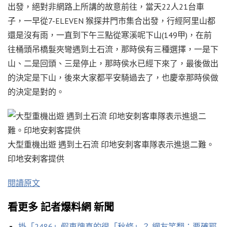
出發，絕對非網路上所講的故意前往，當天22人21台車
子，一早從7-ELEVEN 猴探井門市集合出發，行經阿里山都
還是沒有雨，一直到下午三點從寒溪呢下山(149甲)，在前
往桶頭吊橋髮夾彎遇到土石流，那時侯有三種選擇，一是下
山、二是回頭、三是停止，那時侯水已經下來了，最後做出
的決定是下山，後來大家都平安騎過去了，也慶幸那時侯做
的決定是對的。
大型重機出遊 遇到土石流 印地安刺客車隊表示進退二難。
印地安剌客提供
閱讀原文
看更多 記者爆料網 新聞
掛「2486」假車牌真的很「秋條」？ 網友笑翻：要確耶