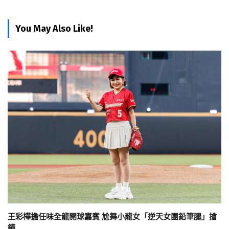
You May Also Like!
王彩樺擔任味全龍開球嘉賓 尬舞小龍女「逆天女團鉛筆腿」搶
鏡