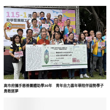
高市府攜手慈善團體助學30年 青年自力嘉年華陪伴弱勢學子
勇敢逐夢