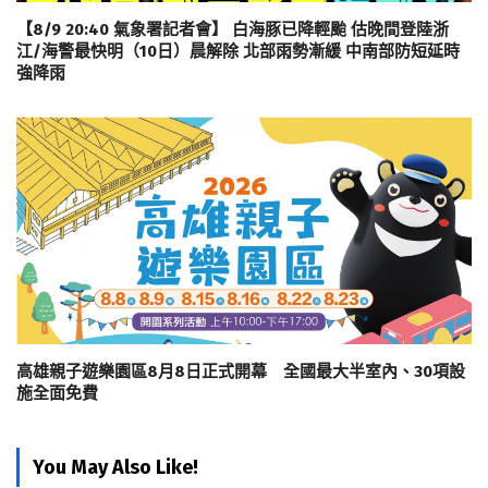
【8/9 20:40 氣象署記者會】 白海豚已降輕颱 估晚間登陸浙
江/海警最快明（10日）晨解除 北部雨勢漸緩 中南部防短延時
強降雨
高雄親子遊樂園區8月8日正式開幕 全國最大半室內、30項設
施全面免費
You May Also Like!