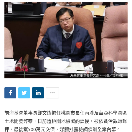
海基會董事長鄭文燦。（圖／資料照）
前海基會董事長鄭文燦擔任桃園市長任內涉及華亞科學園區
土地開發弊案，日前遭桃園地檢署約談後，被依貪污罪嫌聲
押，最後獲500萬元交保，媒體批露檢調偵辦全案內幕。