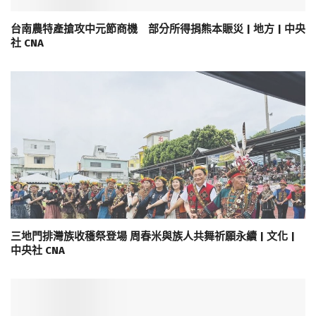
台南農特產搶攻中元節商機 部分所得捐熊本賑災 | 地方 | 中央
社 CNA
三地門排灣族收穫祭登場 周春米與族人共舞祈願永續 | 文化 |
中央社 CNA