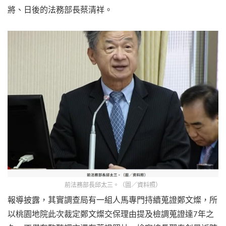
將、日後的法務部長蔡清祥。
前法務部長邱太三。（圖／資料照）
報導披露，其實調查局有一組人馬專門持續蒐證鄭文燦，所
以桃園地院此次裁定鄭文燦交保理由提及檢調蒐證達7年之