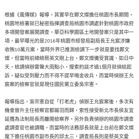
根據《風傳媒》報導，其實早在鄭文燦擔任桃園市長期間，
桃園地檢署就已秘密指揮調查局桃園市調處針對桃園市政府
多項開發案展開調查，華亞科學園區土地開發案只是其中一
項，最早曝光的是2016年桃園市經發局副局長王允宸涉嫌
收賄10萬元案，當時外界已推測檢調下一步就是要找鄭文
燦，但當時前總統蔡英文剛上台，鄭文燦備受賞識、如日中
天，檢調偵辦雷聲大雨點小，搜索約談才過1個月就偵結起
訴，疑似受到壓力而不得不提早鳴金收兵，而當時偵辦王允
宸案的檢察官就是現任國民黨立委吳宗憲。
報導指出，吳宗憲自從「打老虎」偵辦王允宸案後，多次有
機會晉升主任檢察官都鎩羽而歸，索性接受新北市長侯友宜
延攬為法制局長而離開檢察界，另外負責偵辦的桃園市調查
處調查官也被調職，而當時的法務部長就是上台前在鄭文燦
麾下擔任桃園市副市長的邱太三，調查局長則是蔡英文愛