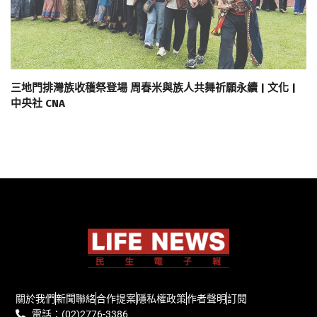
三地門排灣族收穫祭登場 周春米與族人共舞祈願永續 | 文化 |
中央社 CNA
關於我們
新聞聯絡
合作提案
隱私權政策
作者聲明
訂閱
電話：(02)2776-3386