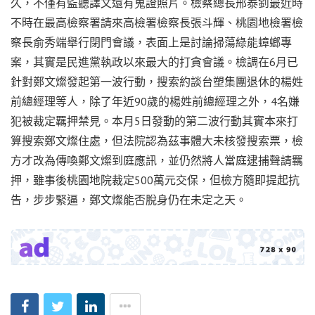
久，不僅有監聽譯文還有蒐證照片。檢察總長邢泰釗最近時
不時在最高檢察署請來高檢署檢察長張斗輝、桃園地檢署檢
察長俞秀端舉行閉門會議，表面上是討論掃蕩綠能蟑螂專
案，其實是民進黨執政以來最大的打貪會議。檢調在6月已
針對鄭文燦發起第一波行動，搜索約談台塑集團退休的楊姓
前總經理等人，除了年近90歲的楊姓前總經理之外，4名嫌
犯被裁定羈押禁見。本月5日發動的第二波行動其實本來打
算搜索鄭文燦住處，但法院認為茲事體大未核發搜索票，檢
方才改為傳喚鄭文燦到庭應訊，並仍然將人當庭逮捕聲請羈
押，雖事後桃園地院裁定500萬元交保，但檢方隨即提起抗
告，步步緊逼，鄭文燦能否脫身仍在未定之天。