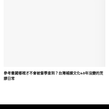
參考書藏哪裡才不會被督學查到？台灣補課文化40年沒變的荒
謬日常