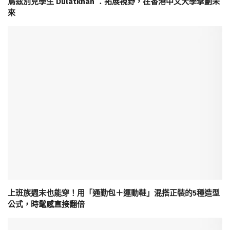
烏茲別克學生 Dulatkhan ：拓展視野，在香港中文大學擘劃未
來
上班族週末也能穿！用「通勤包＋運動鞋」混搭正裝的5種造型
公式，時髦感直接翻倍