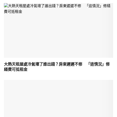
大熱天租屋處冷氣壞了誰出錢？房東遲遲不修 「這情況」修
繕費可抵租金