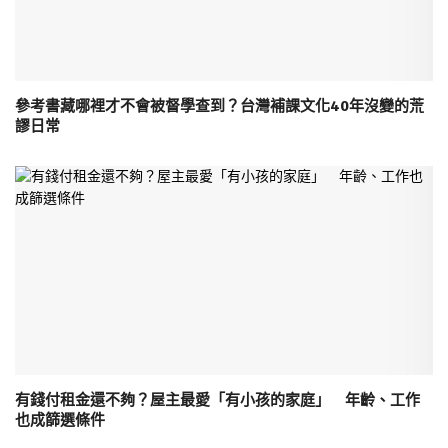
參考書藏哪裡才不會被督學查到？台灣補課文化40年沒變的荒
謬日常
有錢付租金還不夠？屋主最愛「有小孩的家庭」 年齡、工作
也成篩選條件