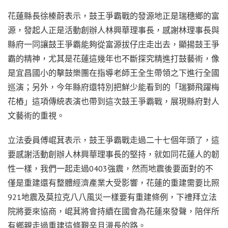
花蓮縣長徐榛蔚表示，鼓王爭霸戰的發源地正是瑞穗鄉的富
源，發起人正是活動創辦人林興華理事長，感謝林理事長與
縣府一同讓鼓王爭霸能夠從富源拔仔庄走出去，顯揚鼓王爭
霸的精神，尤其是花蓮這幾年也不斷探究精進打鼓藝術，像
是宜昌國小的擊鼓樂團在指導老師王全生帶領之下進行全國
巡演；另外，今年縣府還特別把鮮少能看到的「瑞獅飛躍梅
花樁」這項傳統表演也帶到這次鼓王爭霸戰，展現縣府對人
文藝術的重視。
立法委員傅崐萁表示，鼓王爭霸戰走過二十七個年頭了，這
要感謝活動創辦人林興華理事長的堅持，就如同花蓮人的韌
性一樣，我們一起走過0403強震，然而地震後要面對的不
僅是重建還有整體經濟產業大受影響，花蓮的重建需要比照
921地震及莫拉克八八風災一樣要有重建條例，下禮拜立法
院將要來協商，崐萁將會持續在國會為花蓮來發聲，陪伴所
有鄉親走過重建這條艱辛且漫長的路。