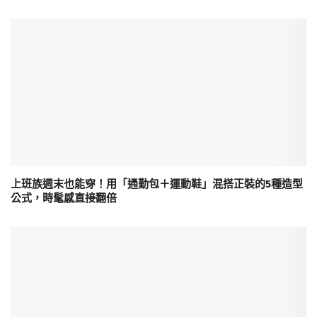
上班族週末也能穿！用「通勤包＋運動鞋」混搭正裝的5種造型
公式，時髦感直接翻倍