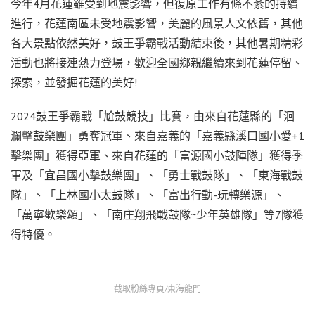
今年4月花蓮雖受到地震影響，但復原工作有條不紊的持續
進行，花蓮南區未受地震影響，美麗的風景人文依舊，其他
各大景點依然美好，鼓王爭霸戰活動結束後，其他暑期精彩
活動也將接連熱力登場，歡迎全國鄉親繼續來到花蓮停留、
探索，並發掘花蓮的美好!
2024鼓王爭霸戰「尬鼓競技」比賽，由來自花蓮縣的「洄
瀾擊鼓樂團」勇奪冠軍、來自嘉義的「嘉義縣溪口國小愛+1
擊樂團」獲得亞軍、來自花蓮的「富源國小鼓陣隊」獲得季
軍及「宜昌國小擊鼓樂團」、「勇士戰鼓隊」、「東海戰鼓
隊」、「上林國小太鼓隊」、「富出行動-玩轉樂源」、
「萬寧歡樂頌」、「南庄翔飛戰鼓隊~少年英雄隊」等7隊獲
得特優。
截取粉絲專頁/東海龍門