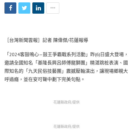
［台灣新聞雲報］記者 陳偉傑/花蓮報導
「2024客鼓鳴心—鼓王爭霸戰系列活動」昨(6)日盛大登場，
邀請全國知名「基隆長興呂師傅龍獅團」精湛跳桩表演、國
際知名的「九天民俗技藝團」震撼壓軸演出，讓現場鄉親大
呼過癮，並在安可聲中劃下完美句點。
花蓮縣政府/提供
花蓮縣政府/提供