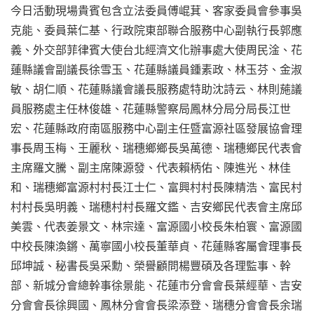
今日活動現場貴賓包含立法委員傅崐萁、客家委員會參事吳
克能、委員葉仁基、行政院東部聯合服務中心副執行長郭應
義、外交部菲律賓大使台北經濟文化辦事處大使周民淦、花
蓮縣議會副議長徐雪玉、花蓮縣議員鍾素政、林玉芬、金淑
敏、胡仁順、花蓮縣議會議長服務處特助沈詩云、林則葹議
員服務處主任林俊雄、花蓮縣警察局鳳林分局分局長江世
宏、花蓮縣政府南區服務中心副主任暨富源社區發展協會理
事長周玉梅、王麗秋、瑞穗鄉鄉長吳萬德、瑞穗鄉民代表會
主席羅文騰、副主席陳源發、代表賴柄佑、陳進光、林佳
和、瑞穗鄉富源村村長江士仁、富興村村長陳精浩、富民村
村村長吳明義、瑞穗村村長羅文鑑、吉安鄉民代表會主席邱
美雲、代表姜景文、林宗達、富源國小校長朱柏寰、富源國
中校長陳渙鏘、萬寧國小校長董華貞、花蓮縣客屬會理事長
邱坤誠、秘書長吳采勳、榮譽顧問楊豐碩及各理監事、幹
部、新城分會總幹事徐景能、花蓮市分會會長葉經華、吉安
分會會長徐興國、鳳林分會會長梁添登、瑞穗分會會長余瑞