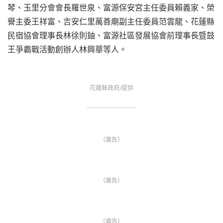
琴、玉里分會會長羅世泉、富源保安宮主任委員賴義家、榮
譽主委王祥富、吉安仁里萬善廟副主任委員范雲龍、花蓮縣
民宿協會理事長林徐則鈾、富源社區發展協會前理事長暨鼓
王爭霸戰活動創辦人林興華等人。
花蓮縣政府/提供
（廣告）
（廣告）
（廣告）