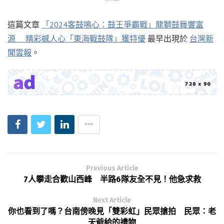
這篇文章
「2024客鼓鳴心：鼓王爭霸戰」龍獅鼓舞響富
源 精彩撼人心「東海戰鼓隊」獲特優
最早出現於
台灣新
聞雲報
。
Previous Article
7人攀走合歡山西峰 半路6隊友全不見！他急求救
Next Article
你也看到了嗎？台南傍晚見「雙彩虹」民眾搶拍 民眾：老
天爺給的禮物