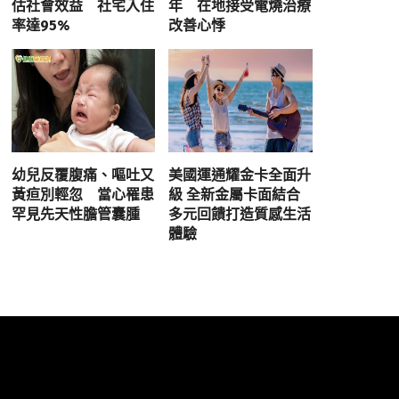
估社會效益 社宅入住
年 在地接受電燒治療
率達95%
改善心悸
幼兒反覆腹痛、嘔吐又
美國運通耀金卡全面升
黃疸別輕忽 當心罹患
級 全新金屬卡面結合
罕見先天性膽管囊腫
多元回饋打造質感生活
體驗