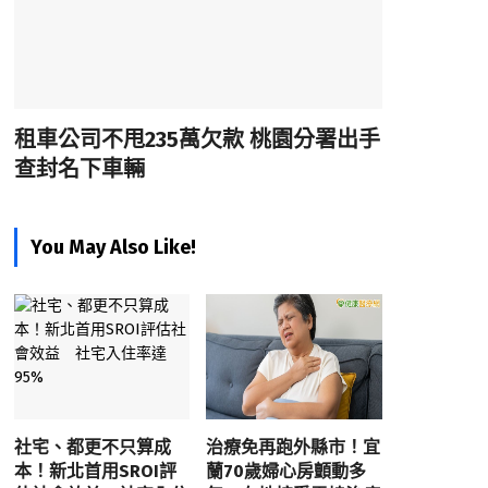
租車公司不甩235萬欠款 桃園分署出手
查封名下車輛
You May Also Like!
社宅、都更不只算成
治療免再跑外縣市！宜
本！新北首用SROI評
蘭70歲婦心房顫動多