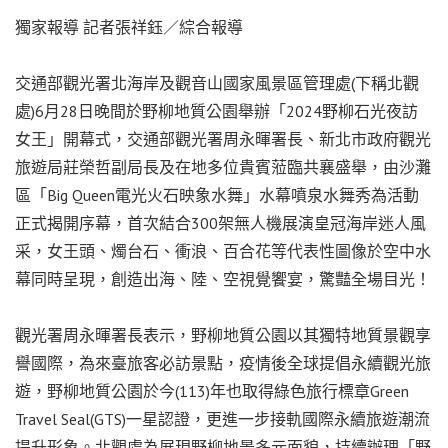
獨家報導 記者張祥鈺／綜合報導
交通部觀光署北海岸及觀音山國家風景區管理處(下稱北觀
處)6月28日晚間於野柳地質公園舉辦「2024野柳石光夜訪
女王」開幕式，交通部觀光署周永暉署長、新北市政府觀光
旅遊局莊榮哲副局長及在地多位貴賓蒞臨共襄盛舉，由沙灘
區「Big Queen電光火石映象水舞」水幕噴泉水舞秀為活動
正式揭開序幕，首次結合300架無人機展演皇冠海岸迷人風
采，女王頭、燭台石、衝浪、百合花等代表性圖像於空中水
幕同時呈現，創造出海、陸、空視覺饗宴，驚豔全場目光！
觀光署周永暉署長表示，野柳地質公園以其獨特地質景觀享
譽國際，為來臺旅客必訪景點，疫情後全球提倡永續觀光旅
遊，野柳地質公園於今(113)年也取得綠色旅行標章Green
Travel Seal(GTS)一星認證，更進一步接軌國際永續旅遊潮流
提升形象。北觀處為展現野柳地景多元面貌，持續辦理「野