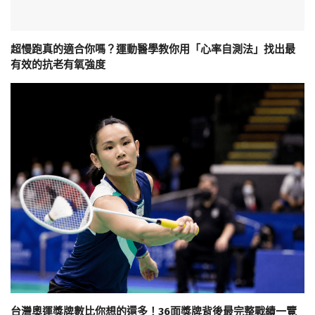
超慢跑真的適合你嗎？運動醫學教你用「心率自測法」找出最
有效的抗老有氧強度
台灣奧運獎牌數比你想的還多！36面獎牌背後最完整戰績一覽