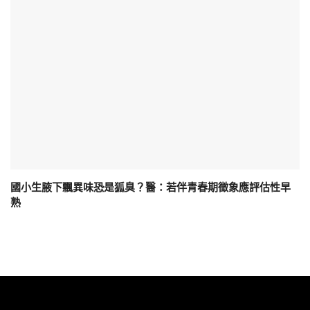
國小生腋下飄異味恐是狐臭？醫：若伴青春期徵象應評估性早
熟