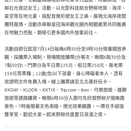
柳石光夜訪女王」活動，以光影科技結合野柳地質、海洋、
星空等在地元素，搭配音樂形塑女王之美，展現北海岸夜間
獨特風情。活動亦串聯皇冠海岸觀光圈內相關產業共同推廣
在地魅力亮點，期吸引更多國內外旅客前往。
活動自即日起至7月14日每晚6時30分至9時30分限量開放參
觀，採購票入場制，現場開放購票(分場次，晚間6點30分及
7點30分)，門票分為平日票225元、假日票250元、敬老票
150元等票種；12歲(含)以下孩童、身心障礙者本人，憑有
效證明文件免費入場。線上購票請至北北基好玩卡、
KKDAY、KLOOK、KKTIX、Trip.com、ibon、可樂旅遊、雄獅
旅遊等通路購買。晚間6時30分入園可先欣賞野柳夕陽晚霞
景色，7時後隨著天色漸暗，燈光效果顯露，一票在手超值
雙享受，歡迎大家一起來野柳共度夏日浪漫之夜。