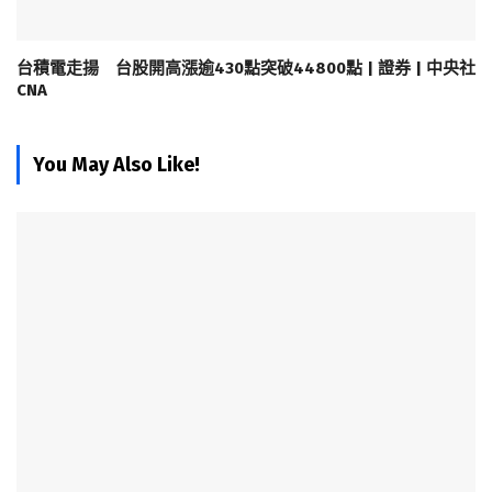
台積電走揚 台股開高漲逾430點突破44800點 | 證券 | 中央社
CNA
You May Also Like!