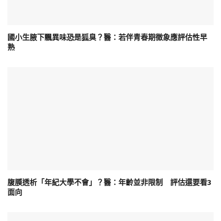
國小生腋下飄異味恐是狐臭？醫：若伴青春期徵象應評估性早
熟
腹膜透析「年紀大學不會」？醫：年齡並非限制 評估還要看3
面向