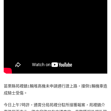
苗栗縣苑裡鎮1輛堆高機未申請通行證上路，撞倒1輛機車造
成騎士受傷。
今日上午7時許，通霄分局苑裡分駐所接獲報案，苑裡鎮介