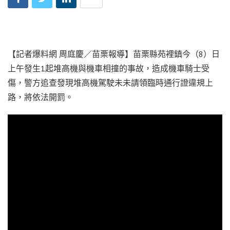
【記者爆料網 周庭慶／苗栗報導】苗栗縣苑裡鎮今（8）日
上午發生1起堆高機與機車相撞的事故，造成機車騎士受
傷，警方追查發現堆高機駕駛未未請領臨時通行證違規上
路，將依法開罰。