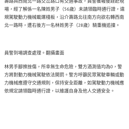
壽路與西南北一路交岔路口有交通事故，員警獲報後趕赴現
場，經了解係一名陳姓男子（56歲）未請領臨時通行證，違
規駕駛動力機械載運棧板，沿介壽路北往南方向欲右轉西南
北一路時，遭右後方一名林姓男子（28歲）騎重機追撞。
員警到場調查處理。翻攝畫面
林男手腳擦挫傷，所幸無生命危險，雙方酒測值均為0，警
方將對動力機械駕駛依法開罰。警方呼籲民眾駕駛車輛或動
力機械應遵守交通規則，保持安全距離，如駕駛動力機械應
依規定請領臨時通行證，以維護自身及他人交通安全。