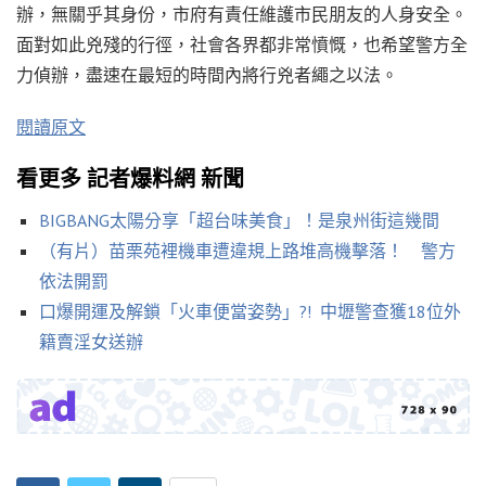
辦，無關乎其身份，市府有責任維護市民朋友的人身安全。
面對如此兇殘的行徑，社會各界都非常憤慨，也希望警方全
力偵辦，盡速在最短的時間內將行兇者繩之以法。
閱讀原文
看更多 記者爆料網 新聞
BIGBANG太陽分享「超台味美食」！是泉州街這幾間
（有片）苗栗苑裡機車遭違規上路堆高機擊落！ 警方
依法開罰
口爆開運及解鎖「火車便當姿勢」?! 中壢警查獲18位外
籍賣淫女送辦