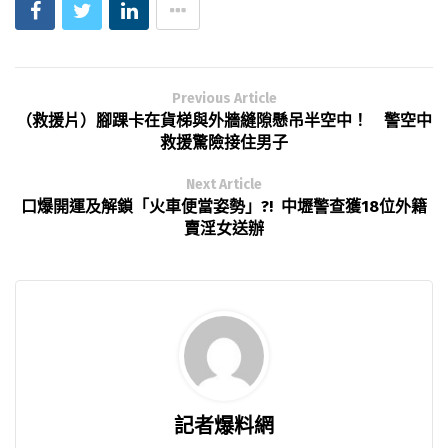
Previous Article
（救援片）腳踝卡在貨梯與外牆縫隙懸吊半空中！ 警空中
救援驚險接住男子
Next Article
口爆開運及解鎖「火車便當姿勢」?! 中壢警查獲18位外籍
賣淫女送辦
記者爆料網