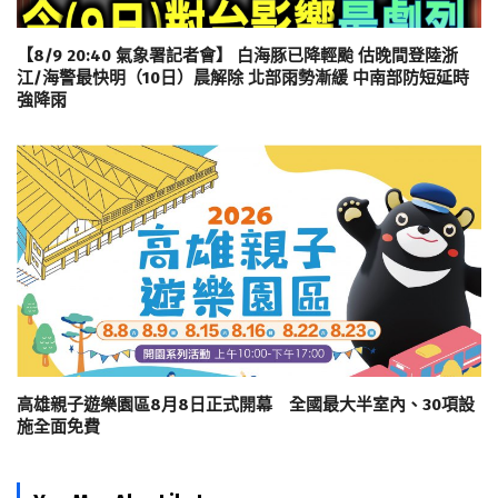
【8/9 20:40 氣象署記者會】 白海豚已降輕颱 估晚間登陸浙
江/海警最快明（10日）晨解除 北部雨勢漸緩 中南部防短延時
強降雨
高雄親子遊樂園區8月8日正式開幕 全國最大半室內、30項設
施全面免費