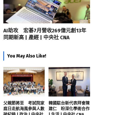
AI助攻 宏碁7月營收269億元創13年
同期新高 | 產經 | 中央社 CNA
You May Also Like!
父親節將至 考試院家
韓國駐台新代表拜會陳
庭日走航海風參與人數
建仁 盼深化學術合作
破紀錄 | 政治 | 中央社
| 生活 | 中央社 CNA