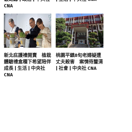
CNA
新北庇護禮開賣 植栽
桃園平鎮8旬老婦疑遭
體驗禮盒種下希望陪伴
丈夫殺害 案情待釐清
成長 | 生活 | 中央社
| 社會 | 中央社 CNA
CNA