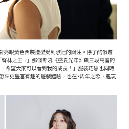
艾薇還有一套亮眼黃色西裝造型受到歌迷的關注。除了酷似遊
「聲林之王 2」那個嘶吼《盛夏光年》飆三段高音的
己，希望大家可以看到我的成長！」服裝巧思也同時
，為玩家帶來更豐富有趣的遊戲體驗，也在7周年之際，邀玩