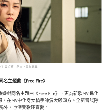
 Fire》夏遊節：熱血 7 周年慶典
*同名主題曲《Free Fire》
同名主題曲《Free Fire》，更為新歌MV 進化
想，在MV中化身女槍手帥氣大殺四方。全新嘗試除
玩家共鳴外，也深受歌迷喜愛。