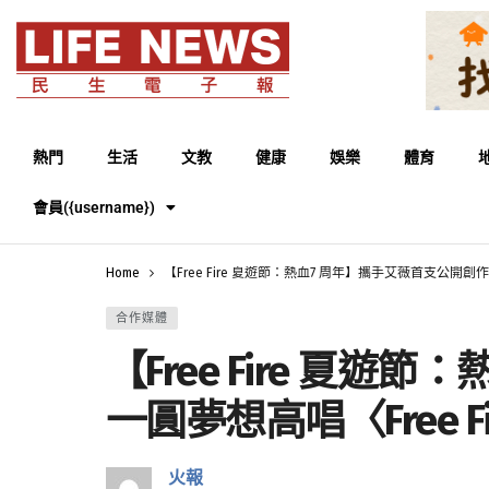
熱門
生活
文教
健康
娛樂
體育
會員({username})
Home
【Free Fire 夏遊節：熱血7 周年】攜手艾薇首支公開創作曲
合作媒體
【Free Fire 夏遊
一圓夢想高唱〈Free 
火報