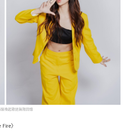
西裝喚起歌迷無限回憶
 Fire〉