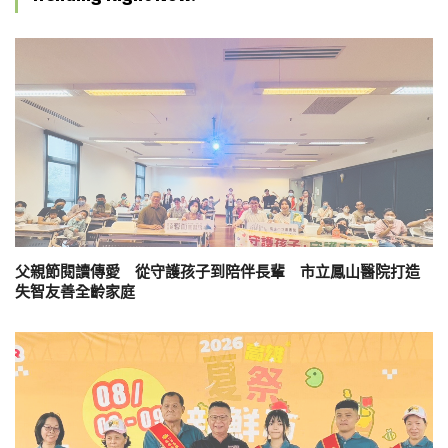
父親節閱讀傳愛 從守護孩子到陪伴長輩 市立鳳山醫院打造
失智友善全齡家庭