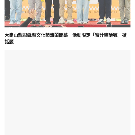
大崗山龍眼蜂蜜文化節熱鬧開幕 活動限定「蜜汁鹽酥雞」掀
話題