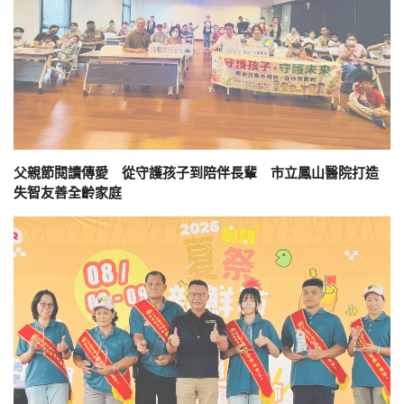
父親節閱讀傳愛 從守護孩子到陪伴長輩 市立鳳山醫院打造
失智友善全齡家庭