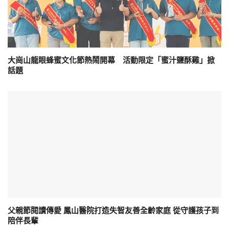
大崗山龍眼蜂蜜文化節熱鬧開幕 活動限定「蜜汁鹽酥雞」掀
話題
父親節閱讀傳愛 鳳山醫院打造失智友善全齡家庭 從守護孩子到
陪伴長輩