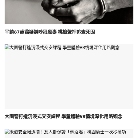
平鎮87歲翁疑嫌吵狠殺妻 桃檢聲押追查死因
大園警打造沉浸式交安課程 學童體驗VR情境深化用路觀念