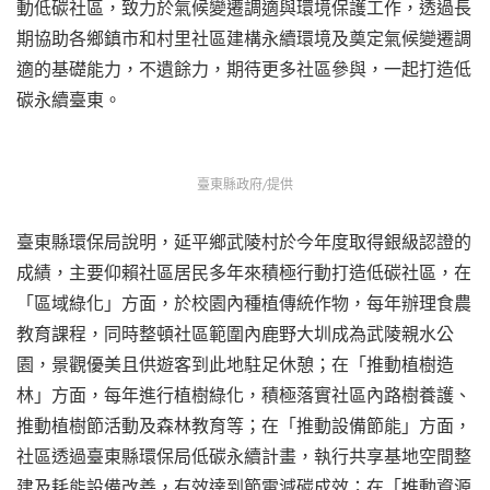
動低碳社區，致力於氣候變遷調適與環境保護工作，透過長
期協助各鄉鎮市和村里社區建構永續環境及奠定氣候變遷調
適的基礎能力，不遺餘力，期待更多社區參與，一起打造低
碳永續臺東。
臺東縣政府/提供
臺東縣環保局說明，延平鄉武陵村於今年度取得銀級認證的
成績，主要仰賴社區居民多年來積極行動打造低碳社區，在
「區域綠化」方面，於校園內種植傳統作物，每年辦理食農
教育課程，同時整頓社區範圍內鹿野大圳成為武陵親水公
園，景觀優美且供遊客到此地駐足休憩；在「推動植樹造
林」方面，每年進行植樹綠化，積極落實社區內路樹養護、
推動植樹節活動及森林教育等；在「推動設備節能」方面，
社區透過臺東縣環保局低碳永續計畫，執行共享基地空間整
建及耗能設備改善，有效達到節電減碳成效；在「推動資源