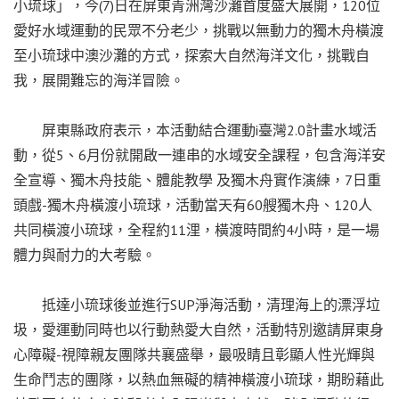
小琉球」，今(7)日在屏東青洲灣沙灘首度盛大展開，120位
愛好水域運動的民眾不分老少，挑戰以無動力的獨木舟橫渡
至小琉球中澳沙灘的方式，探索大自然海洋文化，挑戰自
我，展開難忘的海洋冒險。
屏東縣政府表示，本活動結合運動i臺灣2.0計畫水域活
動，從5、6月份就開啟一連串的水域安全課程，包含海洋安
全宣導、獨木舟技能、體能教學 及獨木舟實作演練，7日重
頭戲-獨木舟橫渡小琉球，活動當天有60艘獨木舟、120人
共同橫渡小琉球，全程約11浬，橫渡時間約4小時，是一場
體力與耐力的大考驗。
抵達小琉球後並進行SUP淨海活動，清理海上的漂浮垃
圾，愛運動同時也以行動熱愛大自然，活動特別邀請屏東身
心障礙-視障親友團隊共襄盛舉，最吸睛且彰顯人性光輝與
生命鬥志的團隊，以熱血無礙的精神橫渡小琉球，期盼藉此