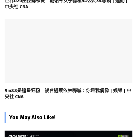
世界U20田徑錦標賽 戴佑芩女子標槍54公尺34奪銅 | 運動 |
中央社 CNA
9m88是追星狂粉 後台遇蔡依林嗨喊：你是我偶像 | 娛樂 | 中
央社 CNA
You May Also Like!