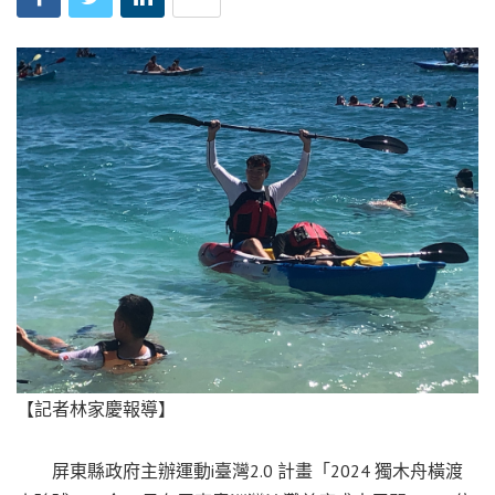
【記者林家慶報導】
屏東縣政府主辦運動i臺灣2.0 計畫「2024 獨木舟橫渡