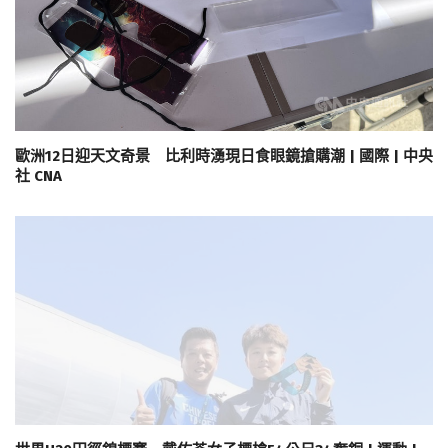
歐洲12日迎天文奇景 比利時湧現日食眼鏡搶購潮 | 國際 | 中央
社 CNA