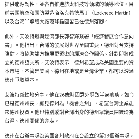
提供能源韌性，並各自推進航太科技等領域的領導地位。目
前美國航空和國防製造商洛克希德馬丁（Lockheed Martin）
以及台灣半導體大廠環球晶圓皆已在德州落腳。
此外，艾波特還與經濟部長郭智輝簽署「經濟發展合作意向
書」。他指出，台灣的發展對世界至關重要，德州對台支持
強健，將協助雙方推展更緊密的經濟合作關係。針對即將成
立的德州證交所，艾波特表示，德州希望成為美國重要的資
本市場，不管是美國、德州在地或是台灣企業，都可以透過
德州爭取資本。
艾波特感性地分享，他在26歲時因意外導致半身癱瘓，如今
已是德州州長，顯見德州為「機會之州」，希望台灣企業能
來德州投資。他也特別感謝台灣出身的德州眾議員陳筱玲為
台灣、德州關係的奔走。
德州在台辦事處為美國各州政府在台設立的第23個辦事處，