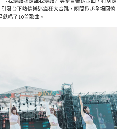
〉〈我是誰我是誰我是誰〉等多首暢銷金曲，特別是
水花，引發台下熱情樂迷瘋狂大合跳，瞬間掀起全場回憶
獻唱了10首歌曲。