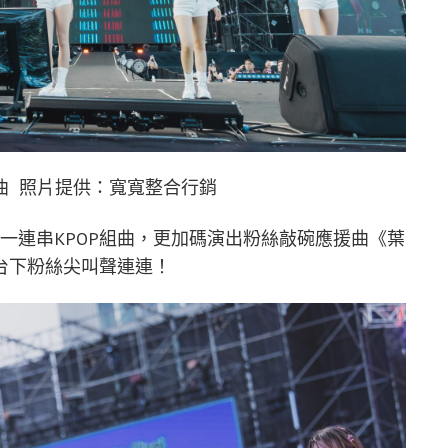
P組曲 照片提供：寬寬整合行銷
帶來一連串KPOP組曲，更加碼演出粉絲敲碗應援曲《葉
台下粉絲尖叫聲連連！