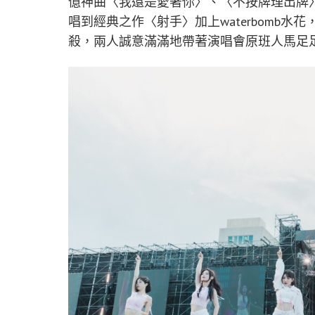
億神曲〈我還是愛著你〉、〈不按牌理出牌
唱到經典之作〈射手〉加上waterbomb
殺，兩人誠意滿滿地帶著演唱會原班人馬足足